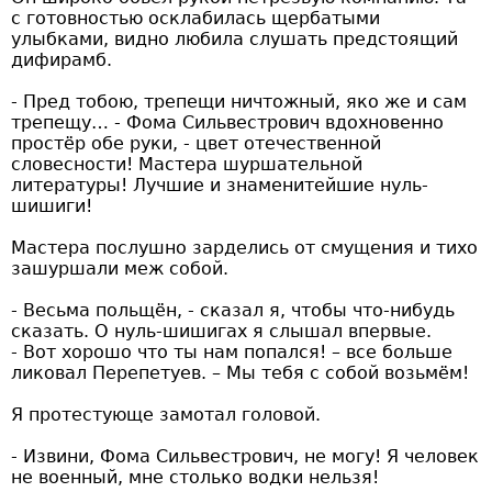
с готовностью осклабилась щербатыми
улыбками, видно любила слушать предстоящий
дифирамб.
- Пред тобою, трепещи ничтожный, яко же и сам
трепещу… - Фома Сильвестрович вдохновенно
простёр обе руки, - цвет отечественной
словесности! Мастера шуршательной
литературы! Лучшие и знаменитейшие нуль-
шишиги!
Мастера послушно зарделись от смущения и тихо
зашуршали меж собой.
- Весьма польщён, - сказал я, чтобы что-нибудь
сказать. О нуль-шишигах я слышал впервые.
- Вот хорошо что ты нам попался! – все больше
ликовал Перепетуев. – Мы тебя с собой возьмём!
Я протестующе замотал головой.
- Извини, Фома Сильвестрович, не могу! Я человек
не военный, мне столько водки нельзя!