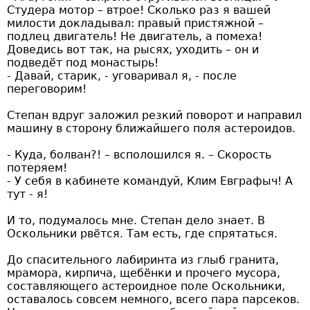
Студера мотор – втрое! Сколько раз я вашей
милости докладывал: правый пристяжной –
подлец двигатель! Не двигатель, а помеха!
Доведись вот так, на рысях, уходить – он и
подведёт под монастырь!
- Давай, старик, - уговаривал я, - после
переговорим!
Степан вдруг заложил резкий поворот и направил
машину в сторону ближайшего поля астероидов.
- Куда, болван?! – всполошился я. – Скорость
потеряем!
- У себя в кабинете командуй, Клим Евграфыч! А
тут - я!
И то, подумалось мне. Степан дело знает. В
Оскольники рвётся. Там есть, где спрятаться.
До спасительного лабиринта из глыб гранита,
мрамора, кирпича, щебёнки и прочего мусора,
составляющего астероидное поле Оскольники,
оставалось совсем немного, всего пара парсеков.