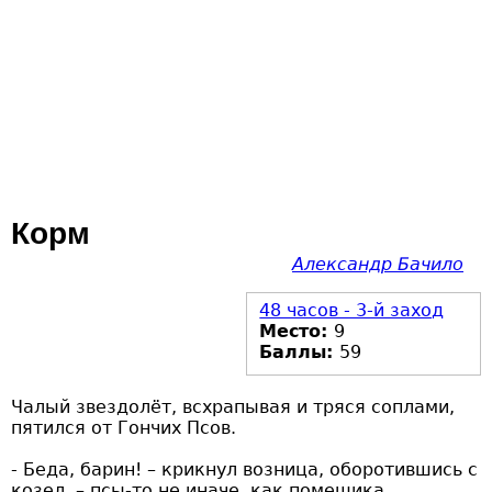
Корм
Александр Бачило
48 часов - 3-й заход
Место:
9
Баллы:
59
Чалый звездолёт, всхрапывая и тряся соплами,
пятился от Гончих Псов.
- Беда, барин! – крикнул возница, оборотившись с
козел, – псы-то не иначе, как помещика