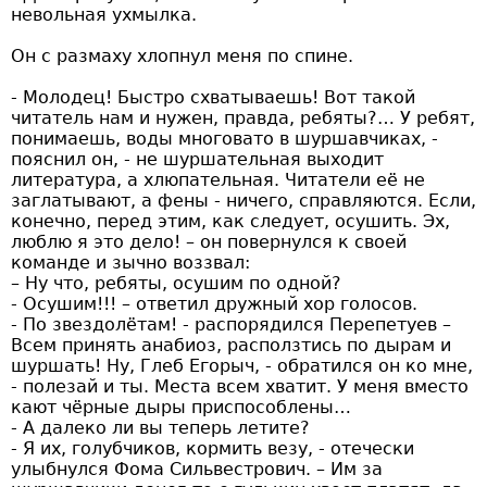
невольная ухмылка.
Он с размаху хлопнул меня по спине.
- Молодец! Быстро схватываешь! Вот такой
читатель нам и нужен, правда, ребяты?… У ребят,
понимаешь, воды многовато в шуршавчиках, -
пояснил он, - не шуршательная выходит
литература, а хлюпательная. Читатели её не
заглатывают, а фены - ничего, справляются. Если,
конечно, перед этим, как следует, осушить. Эх,
люблю я это дело! – он повернулся к своей
команде и зычно воззвал:
– Ну что, ребяты, осушим по одной?
- Осушим!!! – ответил дружный хор голосов.
- По звездолётам! - распорядился Перепетуев –
Всем принять анабиоз, расползтись по дырам и
шуршать! Ну, Глеб Егорыч, - обратился он ко мне,
- полезай и ты. Места всем хватит. У меня вместо
кают чёрные дыры приспособлены…
- А далеко ли вы теперь летите?
- Я их, голубчиков, кормить везу, - отечески
улыбнулся Фома Сильвестрович. – Им за