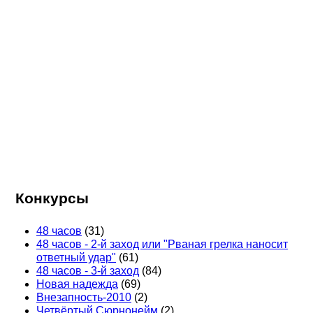
Конкурсы
48 часов
(31)
48 часов - 2-й заход или "Рваная грелка наносит
ответный удар"
(61)
48 часов - 3-й заход
(84)
Новая надежда
(69)
Внезапность-2010
(2)
Четвёртый Сюрнонейм
(2)