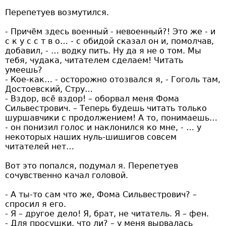
Перепетуев возмутился.
- Причём здесь военный - невоенный?! Это же - и
с к у с с т в о… - с обидой сказал он и, помолчав,
добавил, - … водку пить. Ну да я не о том. Мы
тебя, чудака, читателем сделаем! Читать
умеешь?
- Кое-как… - осторожно отозвался я, - Гоголь там,
Достоевский, Стру…
- Вздор, всё вздор! – оборвал меня Фома
Сильвестрович. – Теперь будешь читать только
шуршавчики с продолжением! А то, понимаешь…
- он понизил голос и наклонился ко мне, - … у
некоторых наших нуль-шишигов совсем
читателей нет…
Вот это попался, подумал я. Перепетуев
сочувственно качал головой.
- А ты-то сам что же, Фома Сильвестрович? –
спросил я его.
- Я – другое дело! Я, брат, не читатель. Я – фен.
- Для просушки, что ли? – у меня вырвалась