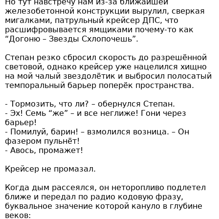
Но тут навстречу нам из-за ближайшей
железобетонной конструкции вырулил, сверкая
мигалками, патрульный крейсер ДПС, что
расшифровывается ямщиками почему-то как
“Догоню – Звезды Схлопочешь”.
Степан резко сбросил скорость до разрешённой
световой, однако крейсер уже нацелился хищно
на мой чалый звездолётик и выбросил полосатый
темпоральный барьер поперёк пространства.
- Тормозить, что ли? – обернулся Степан.
- Эх! Семь “же” – и все неглиже! Гони через
барьер!
- Помилуй, барин! – взмолился возница. – Он
фазером пульнёт!
- Авось, промажет!
Крейсер не промазал.
Когда дым рассеялся, он неторопливо подлетел
ближе и передал по радио кодовую фразу,
буквальное значение которой кануло в глубине
веков: