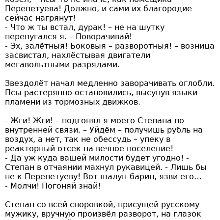
Перепетуева! Должно, и сами их благородие
сейчас нагрянут!
- Что ж ты встал, дурак! – не на шутку
перепугался я. – Поворачивай!
- Эх, залётныя! Боковыя – разворотныя! – возница
засвистал, нахлёстывая двигатели
мегавольтными разрядами.
Звездолёт начал медленно заворачивать оглобли.
Псы растерянно остановились, высунув языки
пламени из тормозных движков.
- Жги! Жги! – подгонял я моего Степана по
внутренней связи. – Уйдём – получишь рубль на
воздух, а нет, так не обессудь – упеку в
реакторный отсек на вечное поселение!
- Да уж куда вашей милости будет угодно! -
Степан в отчаянии махнул рукавицей. - Лишь бы
не к Перепетуеву! Вот шалун-барин, язви его…
- Молчи! Погоняй знай!
Степан со всей сноровкой, присущей русскому
мужику, вручную произвёл разворот, на глазок