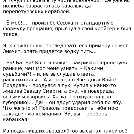
Я ткнул пальцем в ту часть вселенной, где уже на
полнеба разрасталась кавалькада
перепетуевских кораблей.
- Ё-моё!… - произнёс Сержант стандартную
формулу прощания, прыгнул в свой крейсер и был
таков.
Я, к сожалению, последовать его примеру не мог.
Значит, опять придется водку пить…
- Ба! Ба! Ба! Кого я вижу! – закричал Перепетуев
раньше, чем мог меня узнать. – Какими
судьбами?! – и, не выслушав ответа,
расхохотался. - А я, брат, со Звёздных Войн!
Поздравь – продулся в пух! Купил у каких-то
жидаев Звезду Смерти, а она, не поверишь,
возьми и взорвись! Ха-ха! Трахнуло на всю
губернию!… Да! – он вдруг ударил себя по лбу. -
Что же это я? Позволь представить тебе мою
закадычную компанию! Эй, вы! Теребень
кабацкая!
Из подваливших звездолётов высыпал такой всё