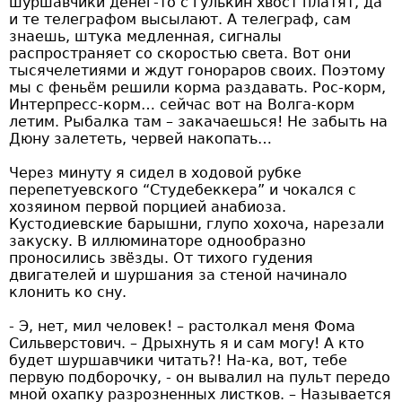
шуршавчики денег-то с гулькин хвост платят, да
и те телеграфом высылают. А телеграф, сам
знаешь, штука медленная, сигналы
распространяет со скоростью света. Вот они
тысячелетиями и ждут гонораров своих. Поэтому
мы с феньём решили корма раздавать. Рос-корм,
Интерпресс-корм… сейчас вот на Волга-корм
летим. Рыбалка там – закачаешься! Не забыть на
Дюну залететь, червей накопать…
Через минуту я сидел в ходовой рубке
перепетуевского “Студебеккера” и чокался с
хозяином первой порцией анабиоза.
Кустодиевские барышни, глупо хохоча, нарезали
закуску. В иллюминаторе однообразно
проносились звёзды. От тихого гудения
двигателей и шуршания за стеной начинало
клонить ко сну.
- Э, нет, мил человек! – растолкал меня Фома
Сильверстович. – Дрыхнуть я и сам могу! А кто
будет шуршавчики читать?! На-ка, вот, тебе
первую подборочку, - он вывалил на пульт передо
мной охапку разрозненных листков. – Называется