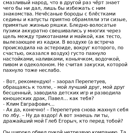
смазливый народ, что в другой раз чёрт знает
чего бы ни дал, лишь бы избежать с ним
знакомства. Нечёсаные бороды с блёстками
седины и капусты приятно обрамляли эти сизые,
примятые жизнью ряшки. Бледно-волосатые
пузики аккуратно свешивались у многих через
щель между трикотанами и майкой, как тесто,
вылезающее из кадки. В воздухе (а встреча
происходила на астероиде, вокруг которого, по
счастью, оказался воздух) густо пахнуло
настойками, наливками, коньячком, водочкой,
пивом и одеколоном. Не считая закуски, которой
пахнуло тоже неслабо.
- Вот, рекомендую! – заорал Перепетуев,
обращаясь к толпе, - мой лучший друг, мой друг
бесценный, заводила детских игр и разводила
юношеских драк, Павел… как тебя?
- Клим Евграфович…
- Ах да, конечно! – Перепетуев снова жахнул себя
по лбу. – Ну да вздор! А вот знаешь ли ты,
дражайший мой Глеб Егорыч, кто перед тобой?
Он широко обвел рукой нетрезвую компанию. Та