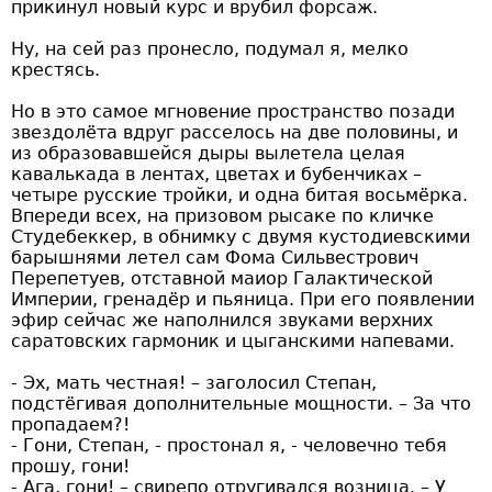
прикинул новый курс и врубил форсаж.
Ну, на сей раз пронесло, подумал я, мелко
крестясь.
Но в это самое мгновение пространство позади
звездолёта вдруг расселось на две половины, и
из образовавшейся дыры вылетела целая
кавалькада в лентах, цветах и бубенчиках –
четыре русские тройки, и одна битая восьмёрка.
Впереди всех, на призовом рысаке по кличке
Студебеккер, в обнимку с двумя кустодиевскими
барышнями летел сам Фома Сильвестрович
Перепетуев, отставной маиор Галактической
Империи, гренадёр и пьяница. При его появлении
эфир сейчас же наполнился звуками верхних
саратовских гармоник и цыганскими напевами.
- Эх, мать честная! – заголосил Степан,
подстёгивая дополнительные мощности. – За что
пропадаем?!
- Гони, Степан, - простонал я, - человечно тебя
прошу, гони!
- Ага, гони! – свирепо отругивался возница. – У