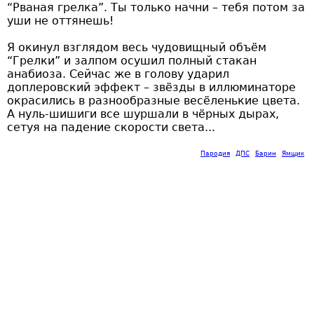
“Рваная грелка”. Ты только начни – тебя потом за
уши не оттянешь!
Я окинул взглядом весь чудовищный объём
“Грелки” и залпом осушил полный стакан
анабиоза. Сейчас же в голову ударил
доплеровский эффект – звёзды в иллюминаторе
окрасились в разнообразные весёленькие цвета.
А нуль-шишиги все шуршали в чёрных дырах,
сетуя на падение скорости света...
Пародия
ДПС
Барин
Ямщик