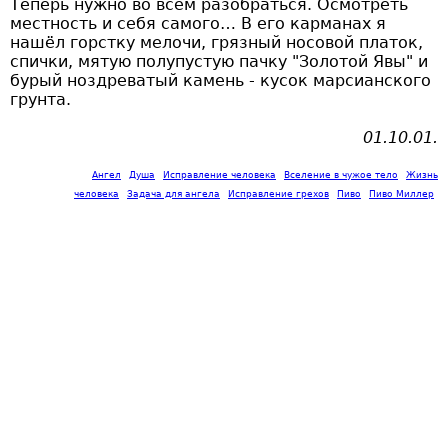
Теперь нужно во всём разобраться. Осмотреть
местность и себя самого… В его карманах я
нашёл горстку мелочи, грязный носовой платок,
спички, мятую полупустую пачку "Золотой Явы" и
бурый ноздреватый камень - кусок марсианского
грунта.
01.10.01.
Ангел
Душа
Исправление человека
Вселение в чужое тело
Жизнь
человека
Задача для ангела
Исправление грехов
Пиво
Пиво Миллер