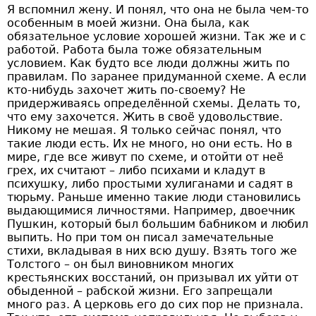
Я вспомнил жену. И понял, что она не была чем-то
особенным в моей жизни. Она была, как
обязательное условие хорошей жизни. Так же и с
работой. Работа была тоже обязательным
условием. Как будто все люди должны жить по
правилам. По заранее придуманной схеме. А если
кто-нибудь захочет жить по-своему? Не
придерживаясь определённой схемы. Делать то,
что ему захочется. Жить в своё удовольствие.
Никому не мешая. Я только сейчас понял, что
такие люди есть. Их не много, но они есть. Но в
мире, где все живут по схеме, и отойти от неё
грех, их считают – либо психами и кладут в
психушку, либо простыми хулиганами и садят в
тюрьму. Раньше именно такие люди становились
выдающимися личностями. Например, двоечник
Пушкин, который был большим бабником и любил
выпить. Но при том он писал замечательные
стихи, вкладывая в них всю душу. Взять того же
Толстого – он был виновником многих
крестьянских восстаний, он призывал их уйти от
обыденной – рабской жизни. Его запрещали
много раз. А церковь его до сих пор не признала.