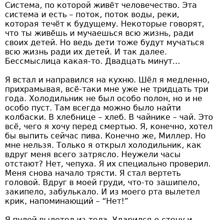
Система, по которой живёт человечество. Эта
система и есть – поток, поток воды, реки,
которая течёт к будущему. Некоторые говорят,
что ты живёшь и мучаешься всю жизнь, ради
своих детей. Но ведь дети тоже будут мучаться
всю жизнь ради их детей. И так далее.
Бессмыслица какая-то. Двадцать минут…
Я встал и направился на кухню. Шёл я медленно,
прихрамывая, всё-таки мне уже не тридцать три
года. Холодильник не был особо полон, но и не
особо пуст. Там всегда можно было найти
колбаски. В хлебнице – хлеб. В чайнике – чай. Это
всё, чего я хочу перед смертью. Я, конечно, хотел
бы выпить сейчас пива. Конечно же, Миллер. Но
мне нельзя. Только я открыл холодильник, как
вдруг меня всего затрясло. Неужели часы
отстают? Нет, чепуха. Я их специально проверил.
Меня снова начало трясти. Я стал вертеть
головой. Вдруг в моей груди, что-то зашипело,
закипело, забулькало. И из моего рта вылетел
крик, напоминающий – “Нет!”
Я пулей вылетел из тела. Ударился о стену и