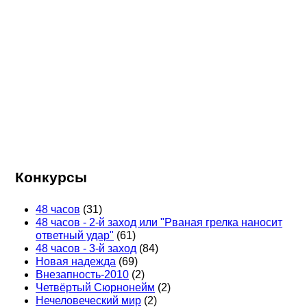
Конкурсы
48 часов
(31)
48 часов - 2-й заход или "Рваная грелка наносит
ответный удар"
(61)
48 часов - 3-й заход
(84)
Новая надежда
(69)
Внезапность-2010
(2)
Четвёртый Сюрнонейм
(2)
Нечеловеческий мир
(2)