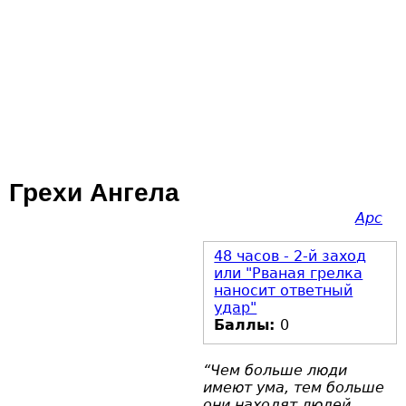
Грехи Ангела
Арс
48 часов - 2-й заход
или "Рваная грелка
наносит ответный
удар"
Баллы:
0
“Чем больше люди
имеют ума, тем больше
они находят людей