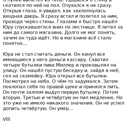
скатился по ней на пол. Очухался я не сразу.
Открыв глаза, я увидел, как захлопнулась
входная дверь. Я сразу встал и полетел за ним,
проходя через стены. Глазами я быстро нашёл
Юру спускавшегося вниз по лестнице. Я летел за
ним до самого магазина. Долго не мог понять,
зачем он туда идёт. Но в магазине всё стало
понятно…
Юра не стал считать деньги. Он кинул все
имеющиеся у него деньги кассиру. Схватил
четыре бутылки пива Миллер и проковылял на
улицу. Он нашёл пустую беседку и, зайдя в неё,
сел на скамейку. Юра открыл все бутылки.
Посмотрел на небо. О чём-то задумался. Затем
похлопал себя по правой щеке и принялся пить.
Он почти залпом выдул первую бутылку. Потом
вторую. Третью и четвёртую он пил медленно. Но
это уже не имело никакого значения. Он не успел
допить четвёртую. Он умер…
VIII