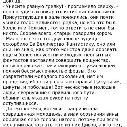
доклад.
- Унесите рваную грелку! - прогремело сверху, -
пора осудить и покарать истинных виновников.
Присутствующие в зале поежились, они почти
узнали голос Великого Предка, но кто это был,
Уэллс или Толкиен, точно ответить не смог бы
никто. Скорее всего, старцы говорили хором.
- Мало того, что это двуголовое чудище
оскорбило Ее Величество Фантастику, оно или
они, не знаю, как этого монстра даже обозвать,
еще и более полусотни молодых, неопытных
фантастов заставили совершить кощунство,
написав рассказ, начинающийся с ужасающей
полной бессмысленностью фразы. Это
совратители молодого поколения, нет им
прощения, ибо они разлагают нравы! Цикуты им,
цикуты, и побольше! Вот несчастные молодые
люди, свернувшие с правильного пути, -
обвинитель указал рукой на группу
оступившихся.
- Да, мы каемся, каемся! - запричитала
совращенная молодежь, в знак осознания вины
обрившая себе головы наголо, потому при всем
желании распознать, кто из них Дивов, а кто нет,