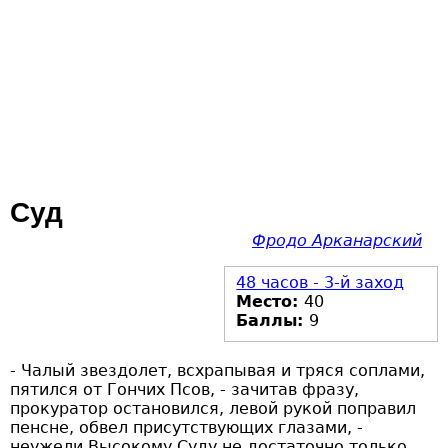
Суд
Фродо Арканарский
48 часов - 3-й заход
Место:
40
Баллы:
9
- Чалый звездолет, всхрапывая и тряся соплами,
пятился от Гончих Псов, - зачитав фразу,
прокуратор остановился, левой рукой поправил
пенсне, обвел присутствующих глазами, -
неужели Высокому Суду не достаточно только