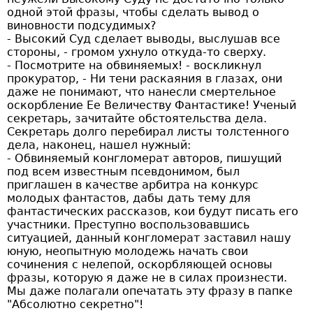
одной этой фразы, чтобы сделать вывод о
виновности подсудимых?
- Высокий Суд сделает выводы, выслушав все
стороны, - громом ухнуло откуда-то сверху.
- Посмотрите на обвиняемых! - воскликнул
прокуратор, - Ни тени раскаяния в глазах, они
даже не понимают, что нанесли смертельное
оскорбление Ее Величеству Фантастике! Ученый
секретарь, зачитайте обстоятельства дела.
Секретарь долго перебирал листы толстенного
дела, наконец, нашел нужный:
- Обвиняемый конгломерат авторов, пишущий
под всем известным псевдонимом, был
приглашен в качестве арбитра на конкурс
молодых фантастов, дабы дать тему для
фантастических рассказов, кои будут писать его
участники. Преступно воспользовавшись
ситуацией, данный конгломерат заставил нашу
юную, неопытную молодежь начать свои
сочинения с нелепой, оскорбляющей основы
фразы, которую я даже не в силах произнести.
Мы даже полагали опечатать эту фразу в папке
"Абсолютно секретно"!