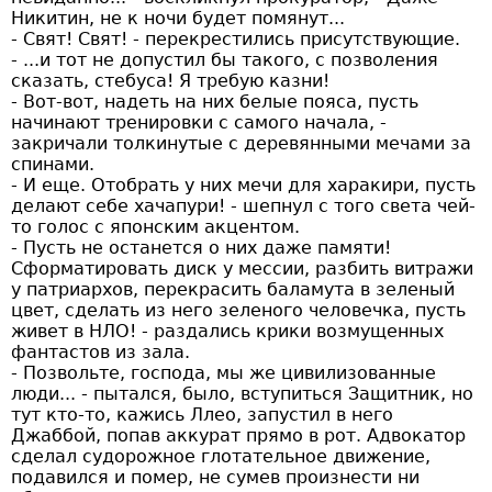
Никитин, не к ночи будет помянут...
- Свят! Свят! - перекрестились присутствующие.
- ...и тот не допустил бы такого, с позволения
сказать, стебуса! Я требую казни!
- Вот-вот, надеть на них белые пояса, пусть
начинают тренировки с самого начала, -
закричали толкинутые с деревянными мечами за
спинами.
- И еще. Отобрать у них мечи для харакири, пусть
делают себе хачапури! - шепнул с того света чей-
то голос с японским акцентом.
- Пусть не останется о них даже памяти!
Сформатировать диск у мессии, разбить витражи
у патриархов, перекрасить баламута в зеленый
цвет, сделать из него зеленого человечка, пусть
живет в НЛО! - раздались крики возмущенных
фантастов из зала.
- Позвольте, господа, мы же цивилизованные
люди... - пытался, было, вступиться Защитник, но
тут кто-то, кажись Ллео, запустил в него
Джаббой, попав аккурат прямо в рот. Адвокатор
сделал судорожное глотательное движение,
подавился и помер, не сумев произнести ни