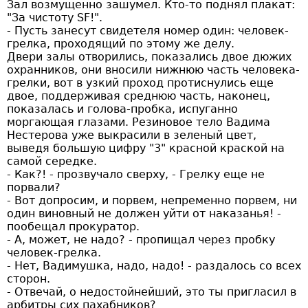
Зал возмущенно зашумел. Кто-то поднял плакат:
"За чистоту SF!".
- Пусть занесут свидетеля номер один: человек-
грелка, проходящий по этому же делу.
Двери залы отворились, показались двое дюжих
охранников, они вносили нижнюю часть человека-
грелки, вот в узкий проход протиснулись еще
двое, поддерживая среднюю часть, наконец,
показалась и голова-пробка, испуганно
моргающая глазами. Резиновое тело Вадима
Нестерова уже выкрасили в зеленый цвет,
выведя большую цифру "3" красной краской на
самой середке.
- Как?! - прозвучало сверху, - Грелку еще не
порвали?
- Вот допросим, и порвем, непременно порвем, ни
один виновный не должен уйти от наказанья! -
пообещал прокуратор.
- А, может, не надо? - пропищал через пробку
человек-грелка.
- Нет, Вадимушка, надо, надо! - раздалось со всех
сторон.
- Отвечай, о недостойнейший, это ты пригласил в
арбитры сих пахабников?