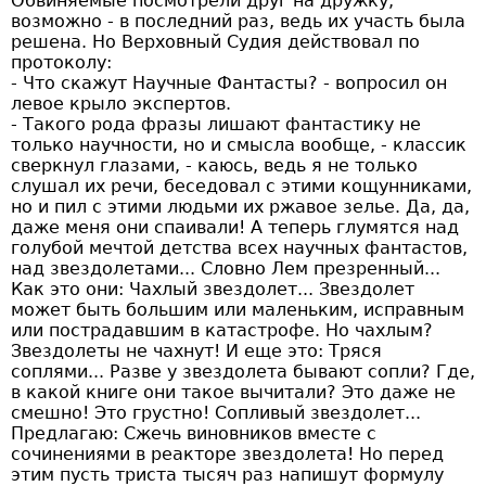
Обвиняемые посмотрели друг на дружку,
возможно - в последний раз, ведь их участь была
решена. Но Верховный Судия действовал по
протоколу:
- Что скажут Научные Фантасты? - вопросил он
левое крыло экспертов.
- Такого рода фразы лишают фантастику не
только научности, но и смысла вообще, - классик
сверкнул глазами, - каюсь, ведь я не только
слушал их речи, беседовал с этими кощунниками,
но и пил с этими людьми их ржавое зелье. Да, да,
даже меня они спаивали! А теперь глумятся над
голубой мечтой детства всех научных фантастов,
над звездолетами... Словно Лем презренный...
Как это они: Чахлый звездолет... Звездолет
может быть большим или маленьким, исправным
или пострадавшим в катастрофе. Но чахлым?
Звездолеты не чахнут! И еще это: Тряся
соплями... Разве у звездолета бывают сопли? Где,
в какой книге они такое вычитали? Это даже не
смешно! Это грустно! Сопливый звездолет...
Предлагаю: Сжечь виновников вместе с
сочинениями в реакторе звездолета! Но перед
этим пусть триста тысяч раз напишут формулу