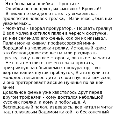
- Это была моя ошибка... Простите...
- Ошибки не прощают, их смывают! Кровью!!
- Я никак не ожидал от столь уважаемых... -
пролепетал человек-грелка, - Извиняюсь, бывших
уважаемых...
- Молчать! - заорал прокуратор, - Порвать грелку!
В зал молча вкатился палач в черном сюртучке,
за ним семенило его феньё, как он их называл.
Палач молча кивнул профессорской мини-
бородкой на человека-грелку. Истошный крик:
это беспощадное фенье начало раздирать
грелку, тянуть во все стороны, рвать ее на части.
- Нет, вы смотрите, нечего глаза прятать, -
прикрикнул на обвиняемых прокуратор, - вот
жертва ваших шуток-прибауток, Вы втянули это
молодое, невинное дите в свой гнусный замысел,
и оно претерпевает адские мученья по вашей
вине!
Довольное фенье уже хвасталось друг перед
другом трофеями - кому достался небольшой
кусочек грелки, а кому и побольше. А
беспощадный палач, издеваясь, все читал и читал
над полуживым Вадимом какой-то бесконечный