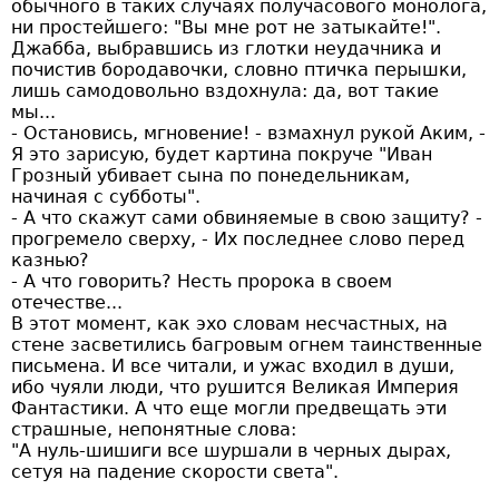
обычного в таких случаях получасового монолога,
ни простейшего: "Вы мне рот не затыкайте!".
Джабба, выбравшись из глотки неудачника и
почистив бородавочки, словно птичка перышки,
лишь самодовольно вздохнула: да, вот такие
мы...
- Остановись, мгновение! - взмахнул рукой Аким, -
Я это зарисую, будет картина покруче "Иван
Грозный убивает сына по понедельникам,
начиная с субботы".
- А что скажут сами обвиняемые в свою защиту? -
прогремело сверху, - Их последнее слово перед
казнью?
- А что говорить? Несть пророка в своем
отечестве...
В этот момент, как эхо словам несчастных, на
стене засветились багровым огнем таинственные
письмена. И все читали, и ужас входил в души,
ибо чуяли люди, что рушится Великая Империя
Фантастики. А что еще могли предвещать эти
страшные, непонятные слова:
"А нуль-шишиги все шуршали в черных дырах,
сетуя на падение скорости света".