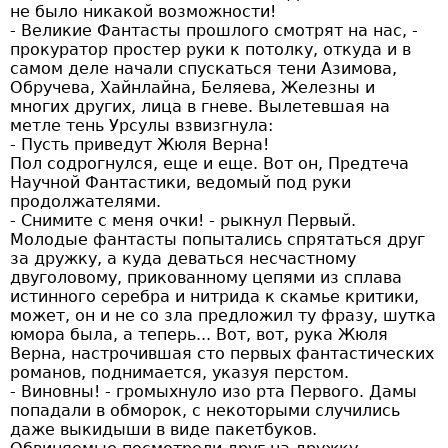
не было никакой возможности!
- Великие Фантасты прошлого смотрят на нас, -
прокуратор простер руки к потолку, откуда и в
самом деле начали спускаться тени Азимова,
Обручева, Хайнлайна, Беляева, Железны и
многих других, лица в гневе. Вылетевшая на
метле тень Урсулы взвизгнула:
- Пусть приведут Жюля Верна!
Пол содрогнулся, еще и еще. Вот он, Предтеча
Научной Фантастики, ведомый под руки
продолжателями.
- Снимите с меня очки! - рыкнул Первый.
Молодые фантасты попытались спрятаться друг
за дружку, а куда деваться несчастному
двуголовому, прикованному цепями из сплава
истинного серебра и нитрида к скамье критики,
может, он и не со зла предложил ту фразу, шутка
юмора была, а теперь... Вот, вот, рука Жюля
Верна, настрочившая сто первых фантастических
романов, поднимается, указуя перстом.
- Виновны! - громыхнуло изо рта Первого. Дамы
попадали в обморок, с некоторыми случились
даже выкидыши в виде пакетбуков.