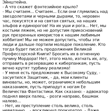
Эйнштейна.
- А что скажет фэнтезийное крыло?
- Мы считаем... Считаем... Если они глумились над
звездолетами и черными дырами, то, неровен
час, покусятся и на святая святых, на наших
эльфов и единорогов! На их уши и рога... Нет, мы
костьми ляжем, но не допустим прикосновений
рук презренных юмористов к нашим любимым
хоббитам! Мы не можем допустить, чтобы эти
люди и дальше портили молодое поколение. Кто
тогда будет писать продолжения Великой
Профессорской Книги? Бросить их в огненную
пучину Мордора! Нет, этого мало, изгнать их, ату,
отправить в резервацию к киберпанкам, пусть
вечно крутят турбину реализма!
- У меня есть предложение к Высокому Суду, -
засуетился Защитник, - да, мои клиенты
виноваты, но, может, ограничимся небольшим
наказанием, пусть припадут к ногам Ее
Величества Фантастики. Как сказано: - адвокатор
поднял вверх палец, - розги направо, башмак
налево...
- Нет, их преступление столь велико, столь
невиданно... - воскликнул прокуратор, - Даже