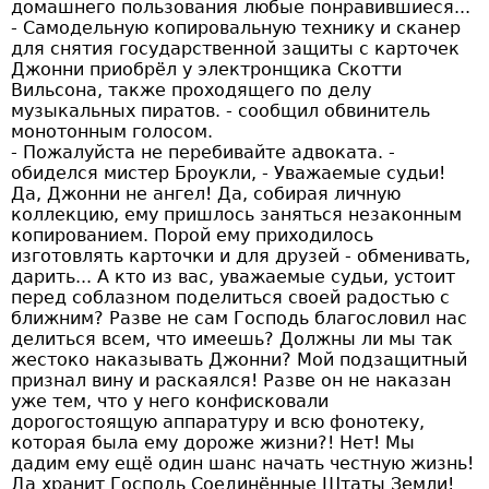
домашнего пользования любые понравившиеся...
- Самодельную копировальную технику и сканер
для снятия государственной защиты с карточек
Джонни приобрёл у электронщика Скотти
Вильсона, также проходящего по делу
музыкальных пиратов. - сообщил обвинитель
монотонным голосом.
- Пожалуйста не перебивайте адвоката. -
обиделся мистер Броукли, - Уважаемые судьи!
Да, Джонни не ангел! Да, собирая личную
коллекцию, ему пришлось заняться незаконным
копированием. Порой ему приходилось
изготовлять карточки и для друзей - обменивать,
дарить... А кто из вас, уважаемые судьи, устоит
перед соблазном поделиться своей радостью с
ближним? Разве не сам Господь благословил нас
делиться всем, что имеешь? Должны ли мы так
жестоко наказывать Джонни? Мой подзащитный
признал вину и раскаялся! Разве он не наказан
уже тем, что у него конфисковали
дорогостоящую аппаратуру и всю фонотеку,
которая была ему дороже жизни?! Нет! Мы
дадим ему ещё один шанс начать честную жизнь!
Да хранит Господь Соединённые Штаты Земли!