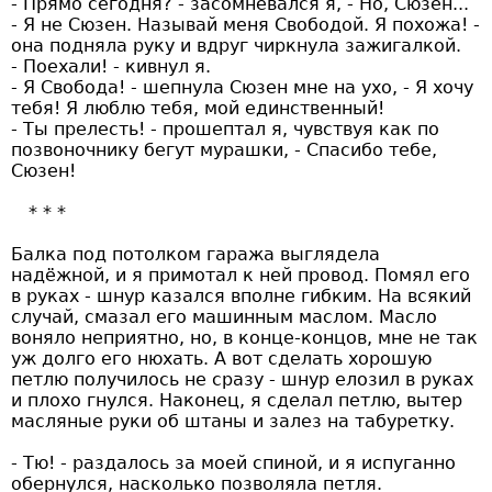
- Прямо сегодня? - засомневался я, - Но, Сюзен...
- Я не Сюзен. Называй меня Свободой. Я похожа! -
она подняла руку и вдруг чиркнула зажигалкой.
- Поехали! - кивнул я.
- Я Свобода! - шепнула Сюзен мне на ухо, - Я хочу
тебя! Я люблю тебя, мой единственный!
- Ты прелесть! - прошептал я, чувствуя как по
позвоночнику бегут мурашки, - Спасибо тебе,
Сюзен!
Балка под потолком гаража выглядела
надёжной, и я примотал к ней провод. Помял его
в руках - шнур казался вполне гибким. На всякий
случай, смазал его машинным маслом. Масло
воняло неприятно, но, в конце-концов, мне не так
уж долго его нюхать. А вот сделать хорошую
петлю получилось не сразу - шнур елозил в руках
и плохо гнулся. Наконец, я сделал петлю, вытер
масляные руки об штаны и залез на табуретку.
- Тю! - раздалось за моей спиной, и я испуганно
обернулся, насколько позволяла петля.