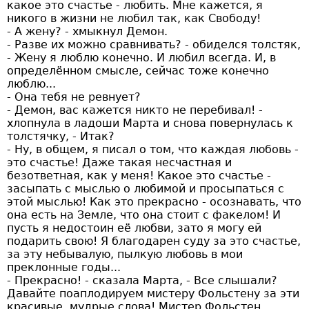
какое это счастье - любить. Мне кажется, я
никого в жизни не любил так, как Свободу!
- А жену? - хмыкнул Демон.
- Разве их можно сравнивать? - обиделся толстяк,
- Жену я люблю конечно. И любил всегда. И, в
определённом смысле, сейчас тоже конечно
люблю...
- Она тебя не ревнует?
- Демон, вас кажется никто не перебивал! -
хлопнула в ладоши Марта и снова повернулась к
толстячку, - Итак?
- Ну, в общем, я писал о том, что каждая любовь -
это счастье! Даже такая несчастная и
безответная, как у меня! Какое это счастье -
засыпать с мыслью о любимой и просыпаться с
этой мыслью! Как это прекрасно - осознавать, что
она есть на Земле, что она стоит с факелом! И
пусть я недостоин её любви, зато я могу ей
подарить свою! Я благодарен суду за это счастье,
за эту небывалую, пылкую любовь в мои
преклонные годы...
- Прекрасно! - сказала Марта, - Все слышали?
Давайте поаплодируем мистеру Фольстену за эти
красивые, мудрые слова! Мистер Фольстен,