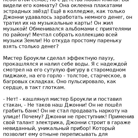
видели его комнату? Она оклеена плакатами
эстрадных звёзд! Ещё в колледже, как только
Джонни удавалось заработать немного денег, он
тратил их на музыкальные карты! Он жил
музыкой! Обменивался альбомами с приятелями
по району! Мечтал собрать коллекцию всей
музыки Земли! Но откуда простому пареньку
взять столько денег?
Мистер Броукли сделал эффектную паузу,
прокашлялся и налил себе воды. Я с надеждой
смотрел на его сутулую фигуру в старомодном
пиджаке, на его горло - толстое, старческое, в
багровых складках. Оно пульсировало, как
сердце, в такт глоткам.
- Нет! - кашлянул мистер Броукли и поставил
стакан, - Не таков наш Джонни! Он не пошёл
грабить банк! Он не стал продавать наркоту на
улице! Почему? Джонни не преступник! Применив
свой талант электрика, Джонни строит в гараже
невиданный, уникальный прибор! Который
позволит ему отныне переписывать для