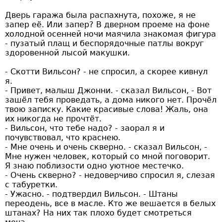
Дверь гаража была распахнута, похоже, я не
запер её. Или запер? В дверном проеме на фоне
холодной осенней ночи маячила знакомая фигура
- пузатый плащ и беспорядочные патлы вокруг
здоровенной лысой макушки.
- Скотти Вильсон? - не спросил, а скорее кивнул
я.
- Привет, малыш Джонни. - сказал Вильсон, - Вот
зашёл тебя проведать, а дома никого нет. Прочёл
твою записку. Какие красивые слова! Жаль, она
их никогда не прочтёт.
- Вильсон, что тебе надо? - заорал я и
почувствовал, что краснею.
- Мне очень и очень скверно. - сказал Вильсон, -
Мне нужен человек, который со мной поговорит.
Я знаю поблизости одно уютное местечко.
- Очень скверно? - недоверчиво спросил я, слезая
с табуретки.
- Ужасно. - подтвердил Вильсон. - Штаны
переодень, все в масле. Кто же вешается в белых
штанах? На них так плохо будет смотреться