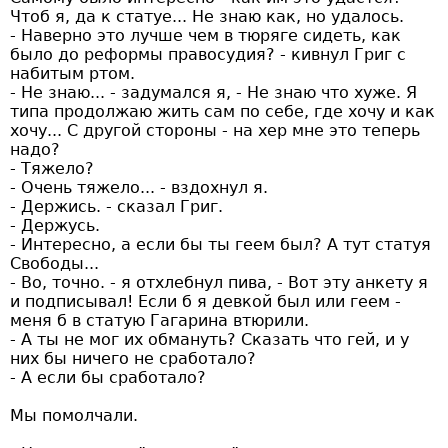
Чтоб я, да к статуе... Не знаю как, но удалось.
- Наверно это лучше чем в тюряге сидеть, как
было до реформы правосудия? - кивнул Григ с
набитым ртом.
- Не знаю... - задумался я, - Не знаю что хуже. Я
типа продолжаю жить сам по себе, где хочу и как
хочу... С другой стороны - на хер мне это теперь
надо?
- Тяжело?
- Очень тяжело... - вздохнул я.
- Держись. - сказал Григ.
- Держусь.
- Интересно, а если бы ты геем был? А тут статуя
Свободы...
- Во, точно. - я отхлебнул пива, - Вот эту анкету я
и подписывал! Если б я девкой был или геем -
меня б в статую Гагарина втюрили.
- А ты не мог их обмануть? Сказать что гей, и у
них бы ничего не сработало?
- А если бы сработало?
Мы помолчали.