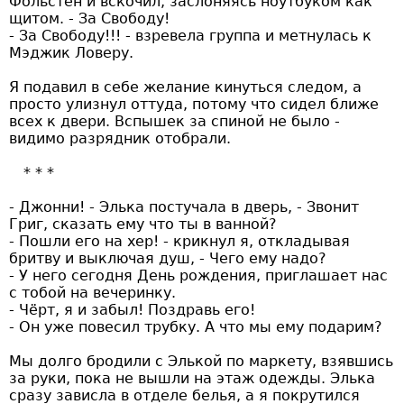
Фольстен и вскочил, заслоняясь ноутбуком как
щитом. - За Свободу!
- За Свободу!!! - взревела группа и метнулась к
Мэджик Ловеру.
Я подавил в себе желание кинуться следом, а
просто улизнул оттуда, потому что сидел ближе
всех к двери. Вспышек за спиной не было -
видимо разрядник отобрали.
- Джонни! - Элька постучала в дверь, - Звонит
Григ, сказать ему что ты в ванной?
- Пошли его на хер! - крикнул я, откладывая
бритву и выключая душ, - Чего ему надо?
- У него сегодня День рождения, приглашает нас
с тобой на вечеринку.
- Чёрт, я и забыл! Поздравь его!
- Он уже повесил трубку. А что мы ему подарим?
Мы долго бродили с Элькой по маркету, взявшись
за руки, пока не вышли на этаж одежды. Элька
сразу зависла в отделе белья, а я покрутился