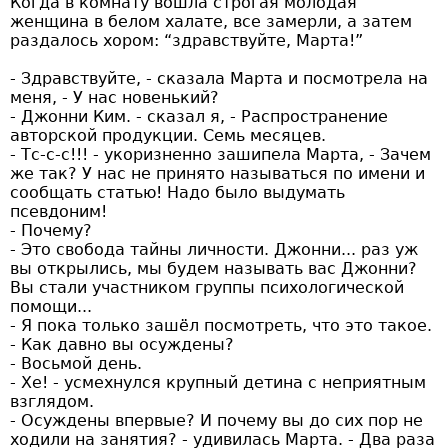
Когда в комнату вошла строгая молодая
женщина в белом халате, все замерли, а затем
раздалось хором: “здравствуйте, Марта!”
- Здравствуйте, - сказала Марта и посмотрела на
меня, - У нас новенький?
- Джонни Ким. - сказал я, - Распространение
авторской продукции. Семь месяцев.
- Тс-с-с!!! - укоризненно зашипела Марта, - Зачем
же так? У нас не принято называться по имени и
сообщать статью! Надо было выдумать
псевдоним!
- Почему?
- Это свобода тайны личности. Джонни... раз уж
вы открылись, мы будем называть вас Джонни?
Вы стали участником группы психологической
помощи...
- Я пока только зашёл посмотреть, что это такое.
- Как давно вы осуждены?
- Восьмой день.
- Хе! - усмехнулся крупный детина с неприятным
взглядом.
- Осуждены впервые? И почему вы до сих пор не
ходили на занятия? - удивилась Марта. - Два раза