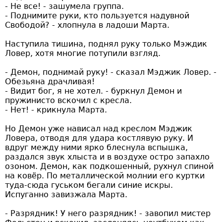
- Не все! - зашумела группа.
- Поднимите руки, кто пользуется надувной
Свободой? - хлопнула в ладоши Марта.
Наступила тишина, поднял руку только Мэждик
Ловер, хотя многие потупили взгляд.
- Демон, поднимай руку! - сказал Мэджик Ловер. -
Обезьяна драчливая!
- Видит бог, я не хотел. - буркнул Демон и
пружинисто вскочил с кресла.
- Нет! - крикнула Марта.
Но Демон уже нависал над креслом Мэджик
Ловера, отводя для удара костлявую руку. И
вдруг между ними ярко блеснула вспышка,
раздался звук хлыста и в воздухе остро запахло
озоном. Демон, как подкошенный, рухнул спиной
на ковёр. По металлической молнии его куртки
туда-сюда гуськом бегали синие искры.
Испуганно завизжала Марта.
- Разрядник! У него разрядник! - завопил мистер