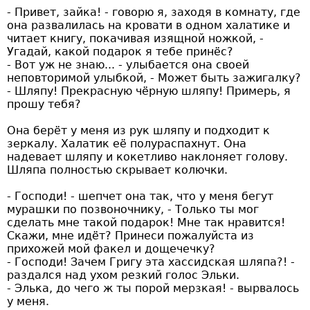
- Привет, зайка! - говорю я, заходя в комнату, где
она развалилась на кровати в одном халатике и
читает книгу, покачивая изящной ножкой, -
Угадай, какой подарок я тебе принёс?
- Вот уж не знаю... - улыбается она своей
неповторимой улыбкой, - Может быть зажигалку?
- Шляпу! Прекрасную чёрную шляпу! Примерь, я
прошу тебя?
Она берёт у меня из рук шляпу и подходит к
зеркалу. Халатик её полураспахнут. Она
надевает шляпу и кокетливо наклоняет голову.
Шляпа полностью скрывает колючки.
- Господи! - шепчет она так, что у меня бегут
мурашки по позвоночнику, - Только ты мог
сделать мне такой подарок! Мне так нравится!
Скажи, мне идёт? Принеси пожалуйста из
прихожей мой факел и дощечечку?
- Господи! Зачем Григу эта хассидская шляпа?! -
раздался над ухом резкий голос Эльки.
- Элька, до чего ж ты порой мерзкая! - вырвалось
у меня.