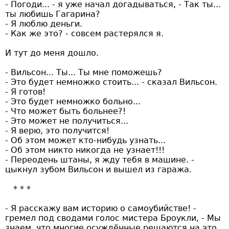
- Погоди... - я уже начал догадываться, - Так ты...
ты любишь Гагарина?
- Я люблю деньги.
- Как же это? - совсем растерялся я.
И тут до меня дошло.
- Вильсон... Ты... Ты мне поможешь?
- Это будет немножко стоить... - сказал Вильсон.
- Я готов!
- Это будет немножко больно...
- Что может быть больнее?!
- Это может не получиться...
- Я верю, это получится!
- Об этом может кто-нибудь узнать...
- Об этом никто никогда не узнает!!!
- Переодень штаны, я жду тебя в машине. -
цыкнул зубом Вильсон и вышел из гаража.
- Я расскажу вам историю о самоубийстве! -
гремел под сводами голос мистера Броукли, - Мы
знаем, что многие осуждённые решаются на это.