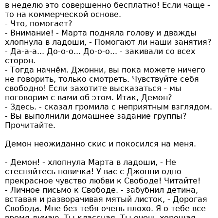
в неделю это совершенно бесплатно! Если чаще -
то на коммерческой основе.
- Что, помогает?
- Внимание! - Марта подняла голову и дважды
хлопнула в ладоши, - Помогают ли наши занятия?
- Да-а-а... До-о-о... До-о-о... - закивали со всех
сторон.
- Тогда начнём. Джонни, вы пока можете ничего
не говорить, только смотреть. Чувствуйте себя
свободно! Если захотите высказаться - мы
поговорим с вами об этом. Итак, Демон?
- Здесь. - сказал громила с неприятным взглядом.
- Вы выполнили домашнее задание группы?
Прочитайте.
Демон неожиданно скис и покосился на меня.
- Демон! - хлопнула Марта в ладоши, - Не
стесняйтесь новичка! У вас с Джонни одно
прекрасное чувство любви к Свободе! Читайте!
- Личное письмо к Свободе. - забубнил детина,
вставая и разворачивая мятый листок, - Дорогая
Свобода. Мне без тебя очень плохо. Я о тебе все
время думаю. Ты классная. Ты очень хорошая.