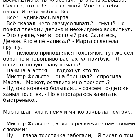
Скучаю, что тебя нет со мной. Мне без тебя
плохо. Я тебя люблю. Всё.
- Всё? - удивилась Марта.
- Всё сказал, чего размусоливать? - смущённо
пожал плечами детина и неожиданно всхлипнул.
- Это лучше, чем в прошлый раз. Садитесь,
Демон. Кто ещё написал? - Марта оглядела
группу.
- Я! - неловко приподнялся толстячок, тут же сел
обратно и торопливо распахнул ноутбук, - Я
написал новую главу романа!
- Начина-а-ается... - вздохнул кто-то.
- Мистер Фольстен, она большая? - спросила
Марта, - Может, оставите мне прочесть?
- Ну, она конечно большая... - совсем по-детски
заныл толстяк, - Но я постараюсь зачитать
быстренько...
Марта шагнула к нему и мягко закрыла ноутбук.
- Мистер Фольстен, а вы перескажите нам своими
словами?
- Ну... - глаза толстячка забегали, - Я писал о том,