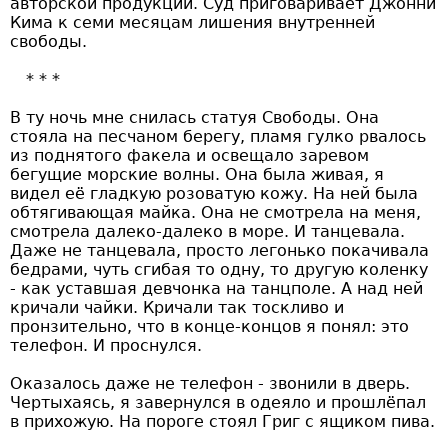
авторской продукции. Суд приговаривает Джонни
Кима к семи месяцам лишения внутренней
свободы.
В ту ночь мне снилась статуя Свободы. Она
стояла на песчаном берегу, пламя гулко рвалось
из поднятого факела и освещало заревом
бегущие морские волны. Она была живая, я
видел её гладкую розоватую кожу. На ней была
обтягивающая майка. Она не смотрела на меня,
смотрела далеко-далеко в море. И танцевала.
Даже не танцевала, просто легонько покачивала
бедрами, чуть сгибая то одну, то другую коленку
- как уставшая девчонка на танцполе. А над ней
кричали чайки. Кричали так тоскливо и
пронзительно, что в конце-концов я понял: это
телефон. И проснулся.
Оказалось даже не телефон - звонили в дверь.
Чертыхаясь, я завернулся в одеяло и прошлёпал
в прихожую. На пороге стоял Григ с ящиком пива.