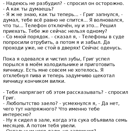
- Надеюсь не разбудил? - спросил он осторожно.
- А как ты думаешь?
- Я ж не знаю, как ты теперь... - Григ запнулся, -
думал, тебе всё равно не спится... Я волновался,
что ты... Телефон отключён, ну и это... Решил
приехать. Тебе же сейчас нельзя одному?
- Со мной порядок. - сказал я, - Телефоны в суде
попросили отрубить, а потом я и забыл. Да
проходи уже, не стой в дверях! Сейчас оденусь.
Пока я одевался и чистил зубы, Григ успел
порылся в моём холодильнике и приготовить
яичницу. Есть мне совсем не хотелось. Я
отхлебнул пива и теперь задумчиво щекотал
яичницу кончиком вилки.
- Тебя напрягает об этом рассказывать? - спросил
Григ.
- Любопытство заело? - усмехнулся я, - Да нет,
чего тут напряжного? Что именно тебе
интересно?
- Ну я сидел в зале, когда эта сука объявила семь
месяцев. А потом тебя увели.