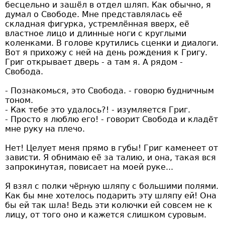
бесцельно и зашёл в отдел шляп. Как обычно, я
думал о Свободе. Мне представлялась её
складная фигурка, устремлённая вверх, её
властное лицо и длинные ноги с круглыми
коленками. В голове крутились сценки и диалоги.
Вот я прихожу с ней на день рождения к Григу.
Григ открывает дверь - а там я. А рядом -
Свобода.
- Познакомься, это Свобода. - говорю будничным
тоном.
- Как тебе это удалось?! - изумляется Григ.
- Просто я люблю его! - говорит Свобода и кладёт
мне руку на плечо.
Нет! Целует меня прямо в губы! Григ каменеет от
зависти. Я обнимаю её за талию, и она, такая вся
запрокинутая, повисает на моей руке...
Я взял с полки чёрную шляпу с большими полями.
Как бы мне хотелось подарить эту шляпу ей! Она
бы ей так шла! Ведь эти колючки ей совсем не к
лицу, от того оно и кажется слишком суровым.