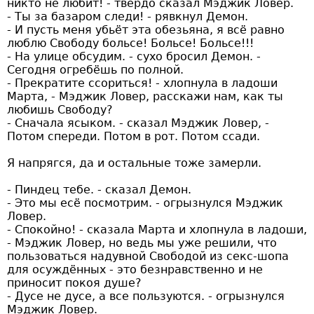
никто не любит! - твёрдо сказал Мэджик Ловер.
- Ты за базаром следи! - рявкнул Демон.
- И пусть меня убьёт эта обезьяна, я всё равно
люблю Свободу больсе! Больсе! Больсе!!!
- На улице обсудим. - сухо бросил Демон. -
Сегодня огребёшь по полной.
- Прекратите ссориться! - хлопнула в ладоши
Марта, - Мэджик Ловер, расскажи нам, как ты
любишь Свободу?
- Сначала ясыком. - сказал Мэджик Ловер, -
Потом спереди. Потом в рот. Потом ссади.
Я напрягся, да и остальные тоже замерли.
- Пиндец тебе. - сказал Демон.
- Это мы есё посмотрим. - огрызнулся Мэджик
Ловер.
- Спокойно! - сказала Марта и хлопнула в ладоши,
- Мэджик Ловер, но ведь мы уже решили, что
пользоваться надувной Свободой из секс-шопа
для осуждённых - это безнравственно и не
приносит покоя душе?
- Дусе не дусе, а все пользуются. - огрызнулся
Мэджик Ловер.