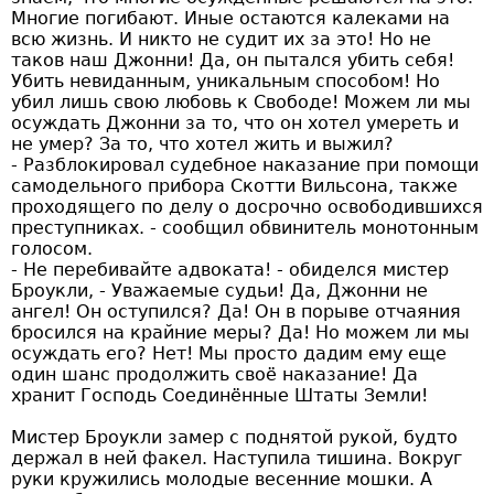
Многие погибают. Иные остаются калеками на
всю жизнь. И никто не судит их за это! Но не
таков наш Джонни! Да, он пытался убить себя!
Убить невиданным, уникальным способом! Но
убил лишь свою любовь к Свободе! Можем ли мы
осуждать Джонни за то, что он хотел умереть и
не умер? За то, что хотел жить и выжил?
- Разблокировал судебное наказание при помощи
самодельного прибора Скотти Вильсона, также
проходящего по делу о досрочно освободившихся
преступниках. - сообщил обвинитель монотонным
голосом.
- Не перебивайте адвоката! - обиделся мистер
Броукли, - Уважаемые судьи! Да, Джонни не
ангел! Он оступился? Да! Он в порыве отчаяния
бросился на крайние меры? Да! Но можем ли мы
осуждать его? Нет! Мы просто дадим ему еще
один шанс продолжить своё наказание! Да
хранит Господь Соединённые Штаты Земли!
Мистер Броукли замер с поднятой рукой, будто
держал в ней факел. Наступила тишина. Вокруг
руки кружились молодые весенние мошки. А