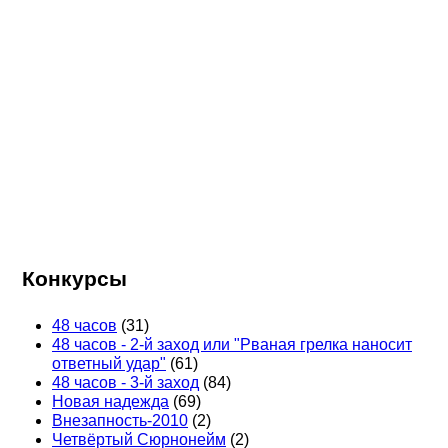
Конкурсы
48 часов
(31)
48 часов - 2-й заход или "Рваная грелка наносит
ответный удар"
(61)
48 часов - 3-й заход
(84)
Новая надежда
(69)
Внезапность-2010
(2)
Четвёртый Сюрнонейм
(2)