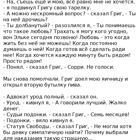
- На, съешь ещё и мою, всё равно мне не хочется.
- я подвинул Григу свою тарелку.
- А можно нескромный вопрос? - сказал Григ, - Ты
на неё дрочишь?
- Ты долбанутый? - разозлился я, - Ты понимаешь
что такое любовь? Трахать я могу кого угодно,
вон Эльке сегодня позвоню! Любовь - это когда
жить без неё не можешь! Когда постоянно
думаешь о ней! Когда готов всё сделать ради
нее! Когда хочется каждую минуту быть рядом!
Просто рядом!
- Понял. - сказал Григ, - Сорри. Не голоси.
Мы снова помолчали. Григ доел мою яичницу и
открыл вторую бутылку пива.
- Адвокат урод полный. - сказал он.
- Урод. - кивнул я, - А говорили лучший. Жалко
денег.
- Судьи подонки. - сказал Григ, - Семь месяцев!
- Подонки. - вяло кивнул я.
- Статуя Свободы. - сказал Григ, - Не могли хотя
бы девку симпатичную найти? Почему выбрали
для наказания такую страшную...