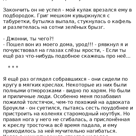
Закончить он не успел - мой кулак врезался ему в
подбородок. Григ мешком кувыркнулся с
табуретки, бутылка выпала, стукнулась о кафель
и разлетелась на сотни зелёных брызг.
- Джонни, ты чего?!
- Пошел вон из моего дома, урод!!! - рявкнул я и
почувствовал на глазах слёзы ярости, - Если ты
ещё раз что-нибудь подобное скажешь про неё...
Я ещё раз оглядел собравшихся - они сидели по
кругу в мягких креслах. Некоторые из них были
полными отморозками - видно по харям. Но были
и приличные люди. Особенно меня позабавил
пожилой толстячок, чем-то похожий на адвоката
Броукли - он суетился, пытаясь сесть поудобнее и
пристроить на коленях старомодный ноутбук. Но
правая нога у него не сгибалась, а прислонённая
к креслу тросточка всё время падала, и ему
приходилось за ней мучительно нагибаться.