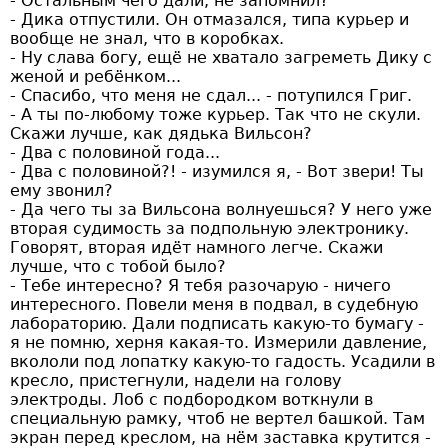
- Остальным чего дали, не запомнил?
- Дика отпустили. Он отмазался, типа курьер и
вообще не знал, что в коробках.
- Ну слава богу, ещё не хватало загреметь Дику с
женой и ребёнком...
- Спасибо, что меня не сдал... - потупился Григ.
- А ты по-любому тоже курьер. Так что не скули.
Скажи лучше, как дядька Вильсон?
- Два с половиной года...
- Два с половиной?! - изумился я, - Вот звери! Ты
ему звонил?
- Да чего ты за Вильсона волнуешься? У него уже
вторая судимость за подпольную электронику.
Говорят, вторая идёт намного легче. Скажи
лучше, что с тобой было?
- Тебе интересно? Я тебя разочарую - ничего
интересного. Повели меня в подвал, в судебную
лабораторию. Дали подписать какую-то бумагу -
я не помню, херня какая-то. Измерили давление,
вкололи под лопатку какую-то гадость. Усадили в
кресло, пристегнули, надели на голову
электроды. Лоб с подбородком воткнули в
специальную рамку, чтоб не вертел башкой. Там
экран перед креслом, на нём заставка крутится -