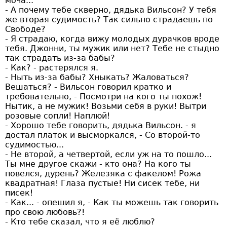
моча...
- А почему тебе скверно, дядька Вильсон? У тебя
же вторая судимость? Так сильно страдаешь по
Свободе?
- Я страдаю, когда вижу молодых дурачков вроде
тебя. Джонни, ты мужик или нет? Тебе не стыдно
так страдать из-за бабы?
- Как? - растерялся я.
- Ныть из-за бабы? Хныкать? Жаловаться?
Вешаться? - Вильсон говорил кратко и
требовательно, - Посмотри на кого ты похож!
Нытик, а не мужик! Возьми себя в руки! Вытри
розовые сопли! Наплюй!
- Хорошо тебе говорить, дядька Вильсон. - я
достал платок и высморкался, - Со второй-то
судимостью...
- Не второй, а четвертой, если уж на то пошло...
Ты мне другое скажи - кто она? На кого ты
повелся, дурень? Железяка с факелом! Рожа
квадратная! Глаза пустые! Ни сисек тебе, ни
писек!
- Как... - опешил я, - Как ты можешь так говорить
про свою любовь?!
- Кто тебе сказал, что я её люблю?