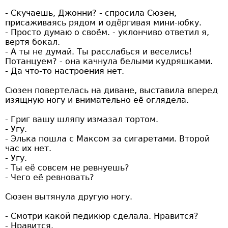
- Скучаешь, Джонни? - спросила Сюзен,
присаживаясь рядом и одёргивая мини-юбку.
- Просто думаю о своём. - уклончиво ответил я,
вертя бокал.
- А ты не думай. Ты расслабься и веселись!
Потанцуем? - она качнула белыми кудряшками.
- Да что-то настроения нет.
Сюзен повертелась на диване, выставила вперед
изящную ногу и внимательно её оглядела.
- Григ вашу шляпу измазал тортом.
- Угу.
- Элька пошла с Максом за сигаретами. Второй
час их нет.
- Угу.
- Ты её совсем не ревнуешь?
- Чего её ревновать?
Сюзен вытянула другую ногу.
- Смотри какой педикюр сделала. Нравится?
- Нравится.