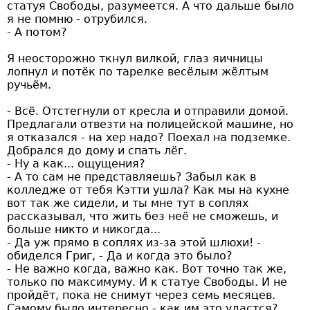
статуя Свободы, разумеется. А что дальше было
я не помню - отрубился.
- А потом?
Я неосторожно ткнул вилкой, глаз яичницы
лопнул и потёк по тарелке весёлым жёлтым
ручьём.
- Всё. Отстегнули от кресла и отправили домой.
Предлагали отвезти на полицейской машине, но
я отказался - на хер надо? Поехал на подземке.
Добрался до дому и спать лёг.
- Ну а как... ощущения?
- А то сам не представляешь? Забыл как в
колледже от тебя Кэтти ушла? Как мы на кухне
вот так же сидели, и ты мне тут в соплях
рассказывал, что жить без неё не сможешь, и
больше никто и никогда...
- Да уж прямо в соплях из-за этой шлюхи! -
обиделся Григ, - Да и когда это было?
- Не важно когда, важно как. Вот точно так же,
только по максимуму. И к статуе Свободы. И не
пройдёт, пока не снимут через семь месяцев.
Самому было интересно - как им это удастся?