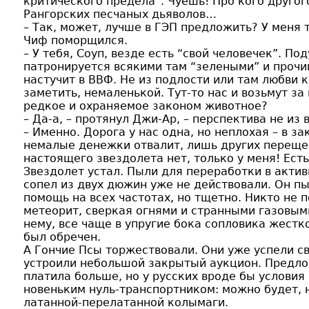
критического предела”. Чуешь! Про кого другог
Рангорских песчаных дьяволов…
– Так, может, лучше в ГЭП предложить? У меня 
Чиф поморщился.
– У тебя, Соуп, везде есть “свой человечек”. П
патронируется всякими там “зелеными” и проч
настучит в ВВФ. Не из подлости или там любви 
заметить, немаленькой. Тут-то нас и возьмут за
редкое и охраняемое законом животное?
– Да-а, – протянул Джи-Ар, – перспектива не из
– Именно. Дорога у нас одна, но неплохая – в 
немалые денежки отвалит, лишь других перещего
настоящего звездолета нет, только у меня! Есть
Звездолет устал. Пыли для переработки в актив
сопел из двух дюжин уже не действовали. Он пы
помощь на всех частотах, но тщетно. Никто не 
метеорит, сверкая огнями и странными газовым
нему, все чаще в упругие бока сопловика жестк
был обречен.
А Гончие Псы торжествовали. Они уже успели с
устроили небольшой закрытый аукцион. Предло
платила больше, но у русских вроде бы условия
новеньким нуль-транспортником: можно будет, н
латанной-перелатанной колымаги.