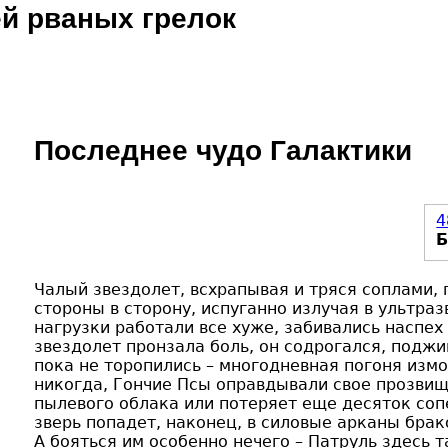
й рваных грелок
Jump to navigation
Последнее чудо Галактики
4
Чалый звездолет, всхрапывая и тряся соплами, 
стороны в сторону, испуганно излучая в ультра
нагрузки работали все хуже, забивались наспех
звездолет пронзала боль, он содрогался, подж
пока не торопились – многодневная погоня измот
никогда, Гончие Псы оправдывали свое прозвищ
пылевого облака или потеряет еще десяток сопе
зверь попадет, наконец, в силовые арканы брак
А бояться им особенно нечего – Патруль здесь 