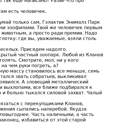
о так еще написано? Разве что про
там есть человечек.
одумай только сам, Гэлактик Энималз Парк
ими зоофилами. Твой же человечек первым
к животным, а просто ради премии. Надо
 глотку: где вы, уважаемые, взяли столь
 веселых. Присядем надолго.
закрытый частный зоопарк. Любой из Кланов
лять. Смотрите, мол, ни у кого
 на чем руки погреть, а?
ную массу становилось все меньше, семь
тался звать собратьев, выкликивал
появился. А зловещий металлический
и выхлопами, все ближе подбирался к
о и больно тыкался силовой захват. Чалый
вязаться с перекупщиками Кланов,
жения сыпались наперебой. Якудза
 повыгоднее. Часть наличными, а часть
аконец, избавиться от этой старой