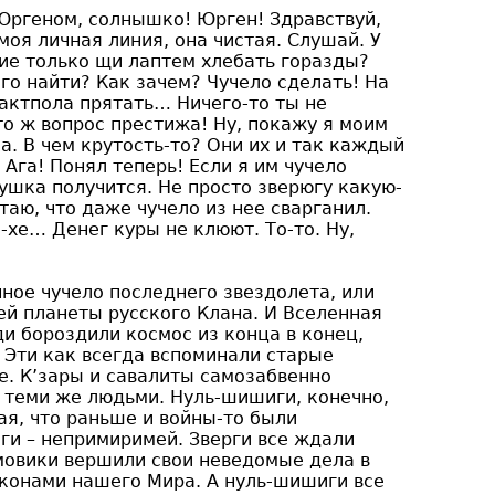
 Юргеном, солнышко! Юрген! Здравствуй,
моя личная линия, она чистая. Слушай. У
ские только щи лаптем хлебать горазды?
го найти? Как зачем? Чучело сделать! На
лактпола прятать… Ничего-то ты не
то ж вопрос престижа! Ну, покажу я моим
. В чем крутость-то? Они их и так каждый
Ага! Понял теперь! Если я им чучело
ушка получится. Не просто зверюгу какую-
таю, что даже чучело из нее сварганил.
-хе… Денег куры не клюют. То-то. Ну,
ное чучело последнего звездолета, или
й планеты русского Клана. И Вселенная
ди бороздили космос из конца в конец,
 Эти как всегда вспоминали старые
е. К’зары и савалиты самозабвенно
 теми же людьми. Нуль-шишиги, конечно,
дая, что раньше и войны-то были
ги – непримиримей. Зверги все ждали
мовики вершили свои неведомые дела в
аконами нашего Мира. А нуль-шишиги все