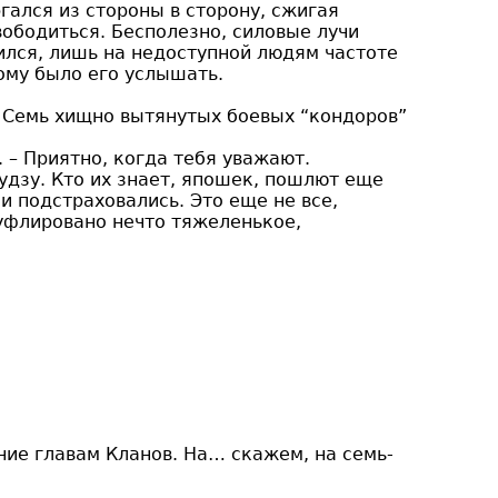
гался из стороны в сторону, сжигая
вободиться. Бесполезно, силовые лучи
ился, лишь на недоступной людям частоте
ому было его услышать.
. Семь хищно вытянутых боевых “кондоров”
. – Приятно, когда тебя уважают.
кудзу. Кто их знает, япошек, пошлют еще
и подстраховались. Это еще не все,
муфлировано нечто тяжеленькое,
ние главам Кланов. На… скажем, на семь-