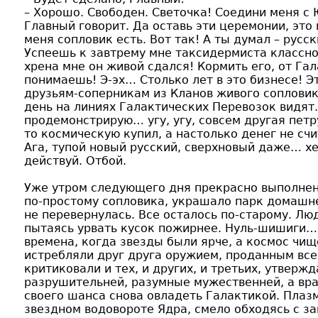
– Хорошо. Свободен. Светочка! Соедини меня с
Главный говорит. Да оставь эти церемонии, это 
меня сопловик есть. Вот так! А ты думал – рус
Успеешь к завтрему мне таксидермиста классно
хрена мне он живой сдался! Кормить его, от Га
понимаешь! Э-эх… Столько лет в это бизнесе! Э
друзьям-соперникам из Кланов живого сопловика
день на линиях Галактических Перевозок видят. 
продемонстрирую… угу, угу, совсем другая петр
то космическую купил, а настолько денег не счи
Ага, тупой новый русский, сверхновый даже… хе
действуй. Отбой.
Уже утром следующего дня прекрасно выполнен
по-простому сопловика, украшало парк домашне
не перевернулась. Все осталось по-старому. Лю
пытаясь урвать кусок пожирнее. Нуль-шишиги…
времена, когда звезды были ярче, а космос чищ
истребляли друг друга оружием, проданным все
критиковали и тех, и других, и третьих, утверж
разрушительней, разумные мужественней, а вра
своего шанса снова овладеть Галактикой. Плаз
звездном водовороте Ядра, смело обходясь с з