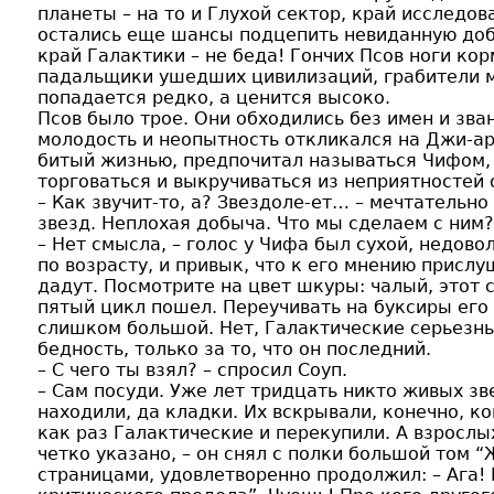
планеты – на то и Глухой сектор, край исследов
остались еще шансы подцепить невиданную добы
край Галактики – не беда! Гончих Псов ноги кор
падальщики ушедших цивилизаций, грабители мо
попадается редко, а ценится высоко.
Псов было трое. Они обходились без имен и зва
молодость и неопытность откликался на Джи-ар
битый жизнью, предпочитал называться Чифом, 
торговаться и выкручиваться из неприятностей 
– Как звучит-то, а? Звездоле-ет… – мечтательн
звезд. Неплохая добыча. Что мы сделаем с ним
– Нет смысла, – голос у Чифа был сухой, недов
по возрасту, и привык, что к его мнению прислу
дадут. Посмотрите на цвет шкуры: чалый, этот с
пятый цикл пошел. Переучивать на буксиры его 
слишком большой. Нет, Галактические серьезных
бедность, только за то, что он последний.
– С чего ты взял? – спросил Соуп.
– Сам посуди. Уже лет тридцать никто живых зв
находили, да кладки. Их вскрывали, конечно, ко
как раз Галактические и перекупили. А взрослы
четко указано, – он снял с полки большой том 
страницами, удовлетворенно продолжил: – Ага!