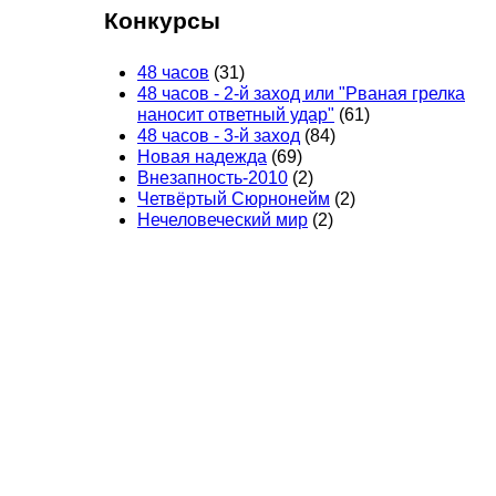
Конкурсы
48 часов
(31)
48 часов - 2-й заход или "Рваная грелка
наносит ответный удар"
(61)
48 часов - 3-й заход
(84)
Новая надежда
(69)
Внезапность-2010
(2)
Четвёртый Сюрнонейм
(2)
Нечеловеческий мир
(2)