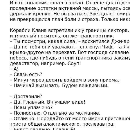
И вот сопловик попал в аркан. Он еще долго дер
последние остатки активной массы, пытаясь ос
держали крепко. Не вырваться. Звездолет смир
не прекращался плач боли и страха. Только нек
Корабли Клана встретили их у границы сектора
и тяжелый носитель, он же транспортник.
– Ты посмотри, какая сила! – восхитился Джи-ар
– Да не тебя они уважают, – сплюнул Чиф, – а Я
крыло-другое на перехват. Вот господа славяне 
небось, где-нибудь в тени транспортника зака
девастатор, например. Соуп!
– А!
– Связь есть?
– Минут через десять войдем в зону приема.
– Начинай вызывать. Будем вежливыми.
– Доставили?
– Да, Главный. В лучшем виде!
– Псам уплачено?
– Полностью. Отдельно за молчание.
– Отлично. Передайте от моего имени приглаше
триста общегалактического, послезавтра.
– Будет сделано, Главный!