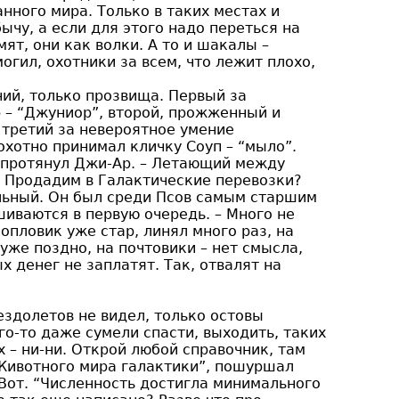
анного мира. Только в таких местах и
чу, а если для этого надо переться на
мят, они как волки. А то и шакалы –
гил, охотники за всем, что лежит плохо,
ний, только прозвища. Первый за
 – “Джуниор”, второй, прожженный и
третий за невероятное умение
охотно принимал кличку Соуп – “мыло”.
о протянул Джи-Ар. – Летающий между
? Продадим в Галактические перевозки?
ольный. Он был среди Псов самым старшим
шиваются в первую очередь. – Много не
опловик уже стар, линял много раз, на
уже поздно, на почтовики – нет смысла,
 денег не заплатят. Так, отвалят на
ездолетов не видел, только остовы
го-то даже сумели спасти, выходить, таких
х – ни-ни. Открой любой справочник, там
“Животного мира галактики”, пошуршал
 Вот. “Численность достигла минимального