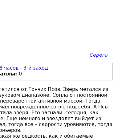
Серега
8 часов - 3-й заход
Баллы:
0
пятился от Гончих Псов. Зверь метался из
звуковом диапазоне. Сопла от постоянной
 переваренной активной массой. Тогда
имал поврежденное сопло под себя. А Псы
ала зверя. Его загнали: сегодня, как
е. Еще немного и звездолет выйдет из
л, тогда все – скорости уровняются, тогда
оньеров.
такая же редкость, как и обитаемые