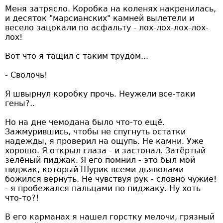
Меня затрясло. Коробка на коленях накренилась,
и десяток "марсианских" камней вылетели и
весело зацокали по асфальту - лох-лох-лох-лох-
лох!
Вот что я тащил с таким трудом...
- Сволочь!
Я швырнул коробку прочь. Неужели все-таки
гены?..
Но на дне чемодана было что-то ещё.
Зажмурившись, чтобы не спугнуть остатки
надежды, я проверил на ощупь. Не камни. Уже
хорошо. Я открыл глаза - и застонал. Затёртый
зелёный пиджак. Я его помнил - это был мой
пиджак, который Шурик всеми дьяволами
божился вернуть. Не чувствуя рук - словно чужие!
- я пробежался пальцами по пиджаку. Ну хоть
что-то?!
В его карманах я нашел горстку мелочи, грязный