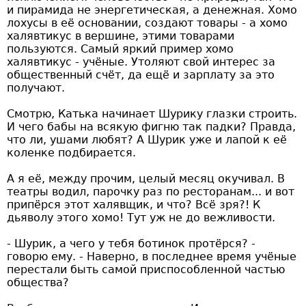
и пирамида не энергетическая, а денежная. Хомо
лохусы в её основании, создают товары - а хомо
халявтикус в вершине, этими товарами
пользуются. Самый яркий пример хомо
халявтикус - учёные. Утоляют свой интерес за
общественный счёт, да ещё и зарплату за это
получают.
Смотрю, Катька начинает Шурику глазки строить.
И чего бабы на всякую фигню так падки? Правда,
что ли, ушами любят? А Шурик уже и лапой к её
коленке подбирается.
А я её, между прочим, целый месяц окучивал. В
театры водил, парочку раз по ресторанам... и вот
припёрся этот халявщик, и что? Всё зря?! К
дьяволу этого хомо! Тут уж не до вежливости.
- Шурик, а чего у тебя ботинок протёрся? -
говорю ему. - Наверно, в последнее время учёные
перестали быть самой приспособленной частью
общества?