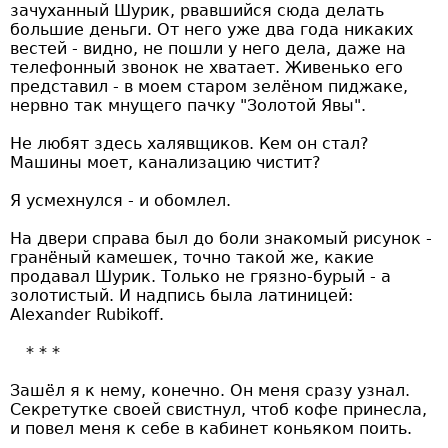
зачуханный Шурик, рвавшийся сюда делать
большие деньги. От него уже два года никаких
вестей - видно, не пошли у него дела, даже на
телефонный звонок не хватает. Живенько его
представил - в моем старом зелёном пиджаке,
нервно так мнущего пачку "Золотой Явы".
Не любят здесь халявщиков. Кем он стал?
Машины моет, канализацию чистит?
Я усмехнулся - и обомлел.
На двери справа был до боли знакомый рисунок -
гранёный камешек, точно такой же, какие
продавал Шурик. Только не грязно-бурый - а
золотистый. И надпись была латиницей:
Alexander Rubikoff.
Зашёл я к нему, конечно. Он меня сразу узнал.
Секретутке своей свистнул, чтоб кофе принесла,
и повел меня к себе в кабинет коньяком поить.