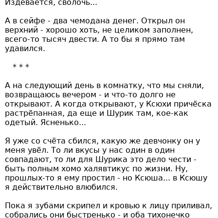
Издевается, сволочь...
А в сейфе - два чемодана денег. Открыл он
верхний - хорошо хоть, не целиком заполнен,
всего-то тысяч двести. А то бы я прямо там
удавился.
А на следующий день в комнатку, что мы сняли,
возвращаюсь вечером - и что-то долго не
открывают. А когда открывают, у Ксюхи причёска
растрёпанная, да еще и Шурик там, кое-как
одетый. Ясненько...
Я уже со счёта сбился, какую же девчонку он у
меня увёл. То ли вкусы у нас один в один
совпадают, то ли для Шурика это дело чести -
быть полным хомо халявтикус по жизни. Ну,
прошлых-то я ему простил - но Ксюша... в Ксюшу
я действительно влюбился.
Пока я зубами скрипел и кровью к лицу приливал,
собрались они быстренько - и оба тихонечко