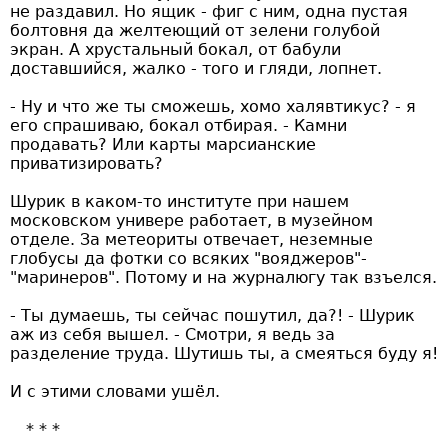
не раздавил. Но ящик - фиг с ним, одна пустая
болтовня да желтеющий от зелени голубой
экран. А хрустальный бокал, от бабули
доставшийся, жалко - того и гляди, лопнет.
- Ну и что же ты сможешь, хомо халявтикус? - я
его спрашиваю, бокал отбирая. - Камни
продавать? Или карты марсианские
приватизировать?
Шурик в каком-то институте при нашем
московском универе работает, в музейном
отделе. За метеориты отвечает, неземные
глобусы да фотки со всяких "вояджеров"-
"маринеров". Потому и на журналюгу так взъелся.
- Ты думаешь, ты сейчас пошутил, да?! - Шурик
аж из себя вышел. - Смотри, я ведь за
разделение труда. Шутишь ты, а смеяться буду я!
И с этими словами ушёл.