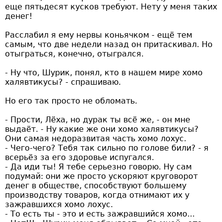
еще пятьдесят кусков требуют. Нету у меня таких
денег!
Расслабил я ему нервы коньячком - ещё тем
самым, что две недели назад он притаскивал. Но
отыграться, конечно, отыгрался.
- Ну что, Шурик, понял, кто в нашем мире хомо
халявтикусы? - спрашиваю.
Но его так просто не обломать.
- Прости, Лёха, но дурак ты всё же, - он мне
выдаёт. - Ну какие же они хомо халявтикусы?
Они самая недоразвитая часть хомо лохус.
- Чего-чего? Тебя так сильно по голове били? - я
всерьёз за его здоровье испугался.
- Да иди ты! Я тебе серьезно говорю. Ну сам
подумай: они же просто ускоряют круговорот
денег в обществе, способствуют большему
производству товаров, когда отнимают их у
зажравшихся хомо лохус.
- То есть ты - это и есть зажравшийся хомо...