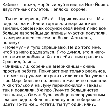
Кабинет - кожа, морёный дуб и вид на Нью-Йорк с
двух птичьих полётов. Неплохо, короче.
- Ты не поверишь, Лёха! - Шурик хвалится. - Мы
ведь когда из Раши торговали марсианской
землей, совсем как сосунки себя вели! У нас всё
больше европейцы да японцы участки покупали,
а американцев совсем не было. А знаешь,
почему?
- Почему? - я тупо спрашиваю. Не до того мне,
чтоб за него радоваться. Я-то думал, это я чего-
то в жизни добился. Хотел себя с ним сравнить.
Сравнил, блин...
- Видишь ли, коренные американцы - очень
простые ребята. Покупают они только реальное,
что можно руками потрогать или хотя бы увидеть.
Про Марс больше половины в жизни не слышали.
А как только я на Луну переключился - заказы
так и повалили. Уж про Луну-то большинство
слышали, а Океан Бурь вообще невооруженным
глазом видно. Знаешь, как лунное побережье
идёт? То-то же... Кстати, ты тут один, или?..