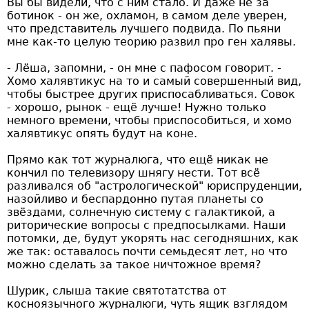
Вы бы видели, что с ним стало. И даже не за
ботинок - он же, охламон, в самом деле уверен,
что представитель лучшего подвида. По пьяни
мне как-то целую теорию развил про ген халявы.
- Лёша, запомни, - он мне с пафосом говорит. -
Хомо халявтикус на то и самый совершенный вид,
чтобы быстрее других приспосабливаться. Совок
- хорошо, рынок - ещё лучше! Нужно только
немного времени, чтобы приспособиться, и хомо
халявтикус опять будут на коне.
Прямо как тот журналюга, что ещё никак не
кончил по телевизору шнягу нести. Тот всё
разливался об "астрологической" юриспруденции,
назойливо и беспардонно путая планеты со
звёздами, солнечную систему с галактикой, а
риторические вопросы с предпосылками. Наши
потомки, де, будут укорять нас сегодняшних, как
же так: оставалось почти семьдесят лет, но что
можно сделать за такое ничтожное время?
Шурик, слыша такие святотатства от
косноязычного журналюги, чуть ящик взглядом