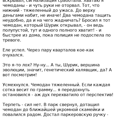
вскрывал, сигнализация сработала. Хватаю я
чемоданы - и чуть руки не оторвал. Тот, что
нижний - тяжеленный до ужаса. До верху
деньгами набит, не иначе! Два чемодана тащить
неудобно, да и на чего жадничать? Бросил я тот
чемодан, который Шурик открывал, - он ведь
полупустой, тут и одного полного хватит! - и
быстрее из дома, пока полиция не подоспела по
тревоге.
Еле успел. Через пару кварталов кое-как
очухался.
Это я-то лох? Ну-ну... А ты, Шурик, вершина
эволюции, значит, генетический халявщик, да? А
вот посмотрим!
Усмехнулся. Чемодан тяжеленный. Если каждая
сотка весит по грамму... я передохнуть
остановился - аж дух перехватило от перспектив!
Терпеть - сил нет. В парк свернул, дотащил
чемодан до ближайшей укромной скамейки и
повалился радом. Достал паркеровскую ручку -