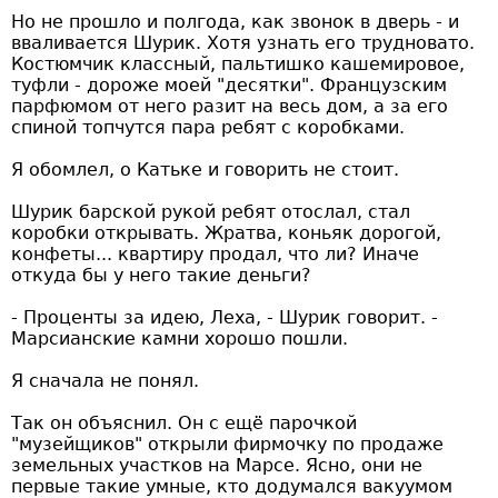
Но не прошло и полгода, как звонок в дверь - и
вваливается Шурик. Хотя узнать его трудновато.
Костюмчик классный, пальтишко кашемировое,
туфли - дороже моей "десятки". Французским
парфюмом от него разит на весь дом, а за его
спиной топчутся пара ребят с коробками.
Я обомлел, о Катьке и говорить не стоит.
Шурик барской рукой ребят отослал, стал
коробки открывать. Жратва, коньяк дорогой,
конфеты... квартиру продал, что ли? Иначе
откуда бы у него такие деньги?
- Проценты за идею, Леха, - Шурик говорит. -
Марсианские камни хорошо пошли.
Я сначала не понял.
Так он объяснил. Он с ещё парочкой
"музейщиков" открыли фирмочку по продаже
земельных участков на Марсе. Ясно, они не
первые такие умные, кто додумался вакуумом