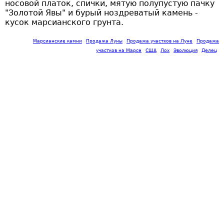
носовой платок, спички, мятую полупустую пачку
"Золотой Явы" и бурый ноздреватый камень -
кусок марсианского грунта.
Марсианские камни
Продажа Луны
Продажа участков на Луне
Продажа
участков на Марсе
США
Лох
Эволюция
Делец