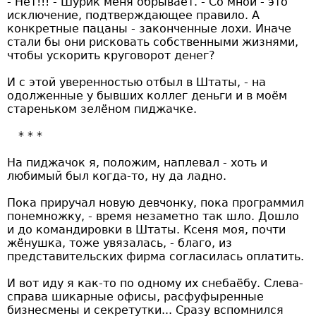
- Нет!!! - Шурик меня обрывает. - Со мной - это
исключение, подтверждающее правило. А
конкретные пацаны - законченные лохи. Иначе
стали бы они рисковать собственными жизнями,
чтобы ускорить круговорот денег?
И с этой уверенностью отбыл в Штаты, - на
одолженные у бывших коллег деньги и в моём
стареньком зелёном пиджачке.
На пиджачок я, положим, наплевал - хоть и
любимый был когда-то, ну да ладно.
Пока приручал новую девчонку, пока программил
понемножку, - время незаметно так шло. Дошло
и до командировки в Штаты. Ксеня моя, почти
жёнушка, тоже увязалась, - благо, из
представительских фирма согласилась оплатить.
И вот иду я как-то по одному их снебаёбу. Слева-
справа шикарные офисы, расфуфыренные
бизнесмены и секретутки... Сразу вспомнился