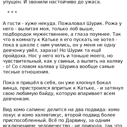
упущен. И звонили настойчиво до ужаса.
А гости - хуже некуда. Пожаловал Шурик. Рожа у
него - вылитая моя, только лоб выше,
подбородок мужественнее, а глаза поумнее. Так
что в комнату к Катьке я его пускать не хотел -
пока в школе с ним учились, он у меня не одну
девчонку увёл, зараза! Но Шурик та ещё
пройдоха. Нос у него хоть и тоньше моего, но
чувствительный, как у свиньи, а выпить на халяву
- о! Со словом халява у Шурика вообще самые
тесные отношения.
Пока я пришёл в себя, он уже хлопнул бокал
винца, пристроился впритык к Катьке, - и затянул
свою любимую байду, которую впаривает всем
девчонкам.
Вид хомо сапиенс делится на два подвида: хомо
лохус и хомо халявтикус, второй подвид более
приспособленный. Всё по Дарвину, за одним
исключением: человечество - не природа, так что