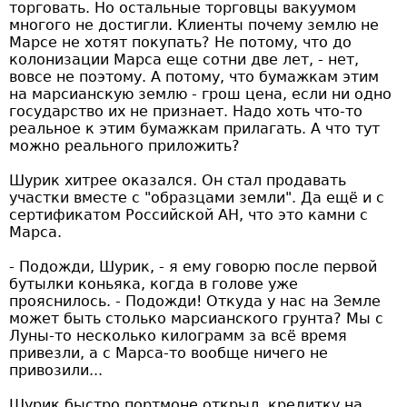
торговать. Но остальные торговцы вакуумом
многого не достигли. Клиенты почему землю не
Марсе не хотят покупать? Не потому, что до
колонизации Марса еще сотни две лет, - нет,
вовсе не поэтому. А потому, что бумажкам этим
на марсианскую землю - грош цена, если ни одно
государство их не признает. Надо хоть что-то
реальное к этим бумажкам прилагать. А что тут
можно реального приложить?
Шурик хитрее оказался. Он стал продавать
участки вместе с "образцами земли". Да ещё и с
сертификатом Российской АН, что это камни с
Марса.
- Подожди, Шурик, - я ему говорю после первой
бутылки коньяка, когда в голове уже
прояснилось. - Подожди! Откуда у нас на Земле
может быть столько марсианского грунта? Мы с
Луны-то несколько килограмм за всё время
привезли, а с Марса-то вообще ничего не
привозили...
Шурик быстро портмоне открыл, кредитку на