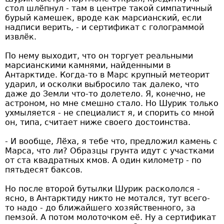
стол шлёпнул - там в центре такой симпатичный
бурый камешек, вроде как марсианский, если
надписи верить, - и сертификат с голограммой
извлёк.
По нему выходит, что он торгует реальными
марсианскими камнями, найденными в
Антарктиде. Когда-то в Марс крупный метеорит
ударил, и осколки выбросило так далеко, что
даже до Земли что-то долетело. Я, конечно, не
астроном, но мне смешно стало. Но Шурик только
ухмыляется - не специалист я, и спорить со мной
он, типа, считает ниже своего достоинства.
- И вообще, Лёха, я тебе что, предложил камень с
Марса, что ли? Образцы грунта идут с участками
от ста квадратных кмов. А один километр - по
пятьдесят баксов.
Но после второй бутылки Шурик раскололся -
ясно, в Антарктиду никто не мотался, тут всего-
то надо - до ближайшего хозяйственного, за
пемзой. А потом молоточком её. Ну а сертификат