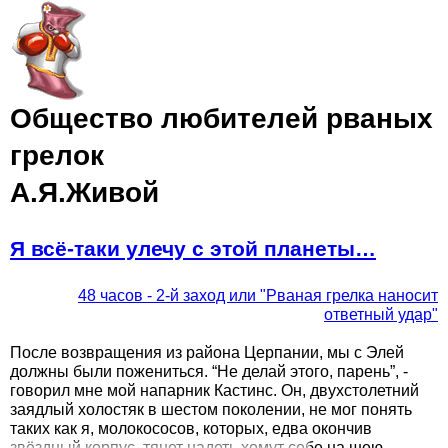
Jump to navigation
Общество любителей рваных
грелок
А.Я.Живой
Я всё-таки улечу с этой планеты…
48 часов - 2-й заход или "Рваная грелка наносит
ответный удар"
После возвращения из района Церпании, мы с Элей
должны были пожениться. “Не делай этого, парень”, -
говорил мне мой напарник Кастинс. Он, двухстолетний
заядлый холостяк в шестом поколении, не мог понять
таких как я, молокососов, которых, едва окончив
...
звёздный корпус, тянет надеть хомут себе на шею.