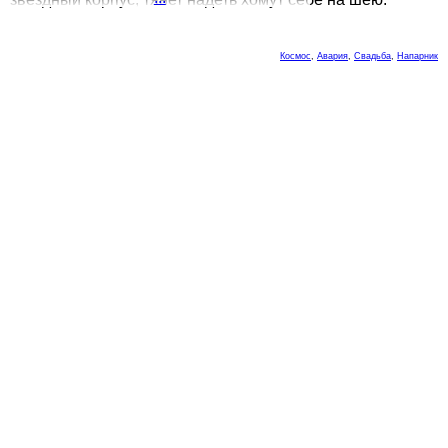
Космос
,
Авария
,
Свадьба
,
Напарник