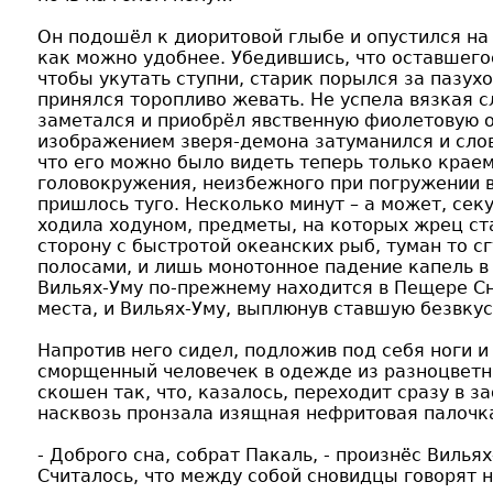
Он подошёл к диоритовой глыбе и опустился на
как можно удобнее. Убедившись, что оставшегос
чтобы укутать ступни, старик порылся за пазух
принялся торопливо жевать. Не успела вязкая с
заметался и приобрёл явственную фиолетовую о
изображением зверя-демона затуманился и словн
что его можно было видеть теперь только краем
головокружения, неизбежного при погружении в 
пришлось туго. Несколько минут – а может, сек
ходила ходуном, предметы, на которых жрец ст
сторону с быстротой океанских рыб, туман то с
полосами, и лишь монотонное падение капель в
Вильях-Уму по-прежнему находится в Пещере Сн
места, и Вильях-Уму, выплюнув ставшую безвкус
Напротив него сидел, подложив под себя ноги и
сморщенный человечек в одежде из разноцветн
скошен так, что, казалось, переходит сразу в 
насквозь пронзала изящная нефритовая палочк
- Доброго сна, собрат Пакаль, - произнёс Вилья
Считалось, что между собой сновидцы говорят н