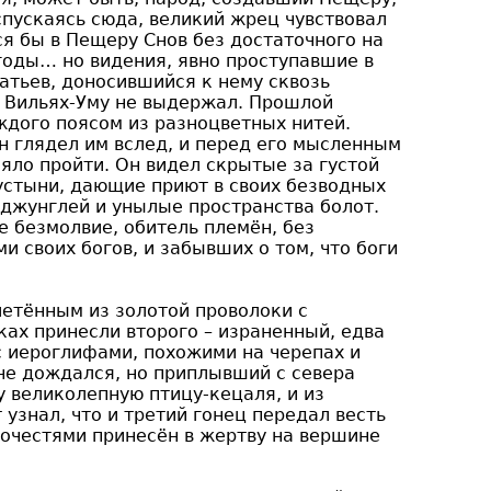
спускаясь сюда, великий жрец чувствовал
ся бы в Пещеру Снов без достаточного на
 годы… но видения, явно проступавшие в
тьев, доносившийся к нему сквозь
в Вильях-Уму не выдержал. Прошлой
ждого поясом из разноцветных нитей.
н глядел им вслед, и перед его мысленным
яло пройти. Он видел скрытые за густой
устыни, дающие приют в своих безводных
 джунглей и унылые пространства болот.
е безмолвие, обитель племён, без
 своих богов, и забывших о том, что боги
летённым из золотой проволоки с
ках принесли второго – израненный, едва
с иероглифами, похожими на черепах и
 не дождался, но приплывший с севера
у великолепную птицу-кецаля, и из
 узнал, что и третий гонец передал весть
почестями принесён в жертву на вершине