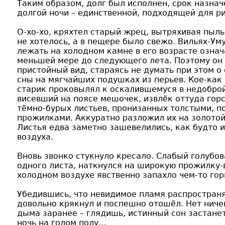
Таким образом, долг был исполнен, срок назнач
долгой ночи – единственной, подходящей для р
О-хо-хо, кряхтел старый жрец, вытряхивая пыль
не хотелось, а в пещере было свежо. Вильях-Ум
лежать на холодном камне в его возрасте означ
меньшей мере до следующего лета. Поэтому он
пристойный вид, стараясь не думать при этом о
сны на мягчайших подушках из перьев. Кое-как
старик проковылял к оскалившемуся в недоброй
висевший на поясе мешочек, извлёк оттуда гор
тёмно-бурых листьев, пронизанных толстыми, п
прожилками. Аккуратно разложил их на золотой
Листья едва заметно зашевелились, как будто 
воздуха.
Вновь звонко стукнуло кресало. Слабый голубо
одного листа, наткнулся на широкую прожилку-
холодном воздухе явственно запахло чем-то го
Убедившись, что невидимое пламя распространя
довольно крякнул и поспешно отошёл. Нет ниче
дыма заранее – глядишь, истинный сон застанет
ночь на голом полу…