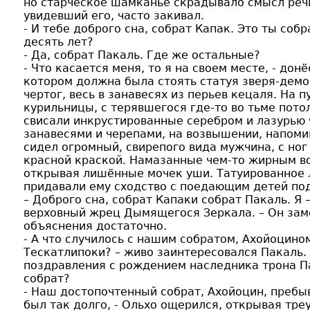
но старческое шамканье скрадывало смысл речи
увидевший его, часто закивал.
- И тебе доброго сна, собрат Капак. Это ты собр
десять лет?
- Да, собрат Пакаль. Где же остальные?
- Что касается меня, то я на своем месте, - дон
котором должна была стоять статуя зверя-демо
чертог, весь в занавесях из перьев кецаля. На
курильницы, с терявшегося где-то во тьме пото
свисали инкрустированные серебром и лазурью 
занавесями и черепами, на возвышении, напоми
сидел огромный, свирепого вида мужчина, с ног
красной краской. Намазанные чем-то жирным во
открывая лишённые мочек уши. Татуированное 
придавали ему сходство с поедающим детей по
– Доброго сна, собрат Капаки собрат Пакаль. Я
верховный жрец Дымящегося Зеркала. – Он замо
объяснения достаточно.
- А что случилось с нашим собратом, Ахойоцино
Тескатлипоки? – живо заинтересовался Пакаль.
поздравления с рождением наследника трона П
собрат?
- Наш достопочтенный собрат, Ахойоцин, пребыв
был так долго, - Ольхо ощерился, открывая тре