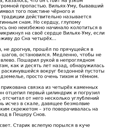
 казалось, что он стоит на узком
громной пропастью. Вильях-Уму, бывавший
символ того поистине чёрного и
й традиции действительно называется
тинным снам. Но сердцу, глупому
есь оно неизбежно начинало колотиться в
рикрикнул на своё сердце Вильях-Уму, если
доживу до Сна четырёх…
, не дрогнув, прошёл по прячущейся в
 шагов, остановился. Медленно, чтобы не
 влево. Пошарил рукой в непроглядном
там, как и десять лет назад, обнаружилась
 раскинувшейся вокруг бездонной пустоты
одземелье, просто очень тихом и тёмном.
 прикована связка из четырёх каменных
он отцепил первый цилиндрик и погрузил
, отсчитал от него несколько углублений
нь исчез в скале, давящее безмолвие
ким скрежетом – это поворачивалась на
ход в Пещеру Снов.
свет. Старик вслепую порылся в куче