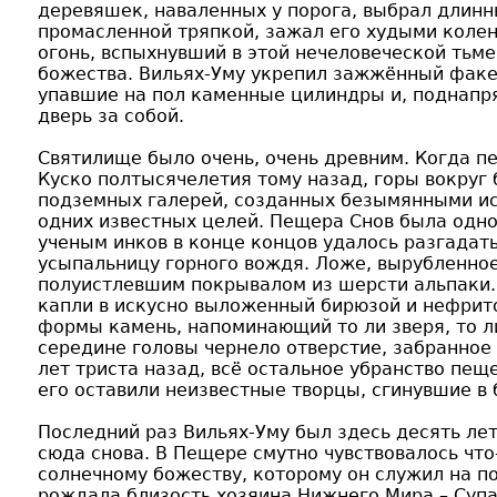
деревяшек, наваленных у порога, выбрал длин
промасленной тряпкой, зажал его худыми коле
огонь, вспыхнувший в этой нечеловеческой тьме
божества. Вильях-Уму укрепил зажжённый факе
упавшие на пол каменные цилиндры и, поднапр
дверь за собой.
Святилище было очень, очень древним. Когда п
Куско полтысячелетия тому назад, горы вокруг
подземных галерей, созданных безымянными ис
одних известных целей. Пещера Снов была одно
ученым инков в конце концов удалось разгадат
усыпальницу горного вождя. Ложе, вырубленное
полуистлевшим покрывалом из шерсти альпаки.
капли в искусно выложенный бирюзой и нефрито
формы камень, напоминающий то ли зверя, то л
середине головы чернело отверстие, забранное
лет триста назад, всё остальное убранство пещ
его оставили неизвестные творцы, сгинувшие в 
Последний раз Вильях-Уму был здесь десять лет 
сюда снова. В Пещере смутно чувствовалось что
солнечному божеству, которому он служил на п
рождала близость хозяина Нижнего Мира – Супа