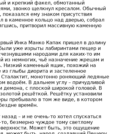
ный и крепкий факел, обмотанный
нями, звонко щелкнул кресалом. Обычный
, показался ему знаком присутствия
л в каменное кольцо над дверью, собрал
ягшись, притворил массивную каменную
ервый Инка Манко Капак пришел в долину
 были уже изрыты лабиринтами пещер и
чезнувшими народами для каких-то им
й из немногих, чьё назначение жрецам и
ь. Низкий каменный ящик, похожий на
 из глыбы диорита и застеленное
 Сталактит, монотонно роняющий ледяные
м водоём. В дальнем углу – причудливой
и демона, с плоской широкой головой. В
 золотой решёткой. Решётку установили
еры пребывало в том же виде, в котором
бездне времён.
назад – и не очень-то хотел спускаться
-то, безмерно чуждое тому светлому
оверхности. Может быть, это ощущение
я, может быть, народ, создавший Пещеру,