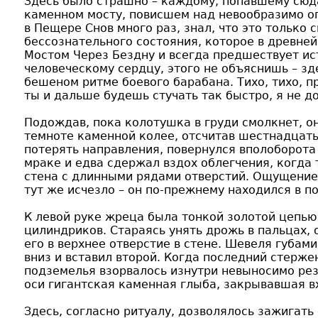
Здесь было страшно – каждому, попавшему сюда,
каменном мосту, повисшем над невообразимо о
в Пещере Снов много раз, знал, что это только 
бессознательного состояния, которое в древне
Мостом Через Бездну и всегда предшествует ис
человеческому сердцу, этого не объяснишь – зд
бешеном ритме боевого барабана. Тихо, тихо, п
ты и дальше будешь стучать так быстро, я не 
Подождав, пока колотушка в груди смолкнет, он
темноте каменной колее, отсчитав шестнадцать
потерять направления, повернулся вполоборота
мраке и едва сдержал вздох облегчения, когда 
стена с длинными рядами отверстий. Ощущение
тут же исчезло – он по-прежнему находился в п
К левой руке жреца была тонкой золотой цепью
цилиндриков. Стараясь унять дрожь в пальцах, 
его в верхнее отверстие в стене. Шевеля губами
вниз и вставил второй. Когда последний стерже
подземелья взорвалось изнутри невыносимо рез
оси гигантская каменная глыба, закрывавшая в
Здесь, согласно ритуалу, дозволялось зажигать 