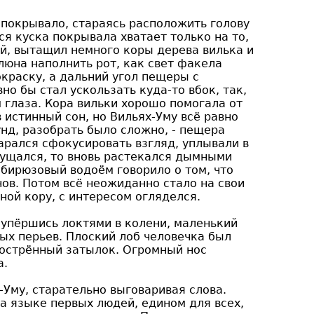
 покрывало, стараясь расположить голову
я куска покрывала хватает только на то,
ой, вытащил немного коры дерева вилька и
люна наполнить рот, как свет факела
краску, а дальний угол пещеры с
о бы стал ускользать куда-то вбок, так,
 глаза. Кора вильки хорошо помогала от
истинный сон, но Вильях-Уму всё равно
унд, разобрать было сложно, - пещера
арался сфокусировать взгляд, уплывали в
гущался, то вновь растекался дымными
 бирюзовый водоём говорило о том, что
ов. Потом всё неожиданно стало на свои
ной кору, с интересом огляделся.
 упёршись локтями в колени, маленький
ых перьев. Плоский лоб человечка был
заострённый затылок. Огромный нос
а.
х-Уму, старательно выговаривая слова.
а языке первых людей, едином для всех,