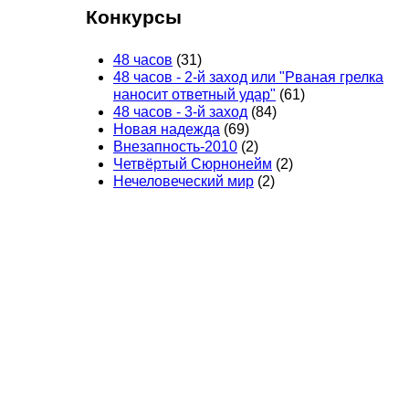
Конкурсы
48 часов
(31)
48 часов - 2-й заход или "Рваная грелка
наносит ответный удар"
(61)
48 часов - 3-й заход
(84)
Новая надежда
(69)
Внезапность-2010
(2)
Четвёртый Сюрнонейм
(2)
Нечеловеческий мир
(2)