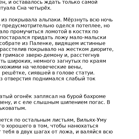
ен, и оставалось ждать только самой
итуала Сна четырёх.
 из покрывала альпаки. Мёрзнуть всю ночь
у предусмотрительно оделся потеплее, но
ало промучиться ломотой в костях по
 постарался придать ложу мало-мальски
 собрате из Паленке, видящем истинные
 расстелив покрывало на жестком диорите,
 гримасе зверю-демону и, расстегнув
сть широких, немного загнутых по краям
охожими на человеческие вены,
 решётке, сиявшей в голове статуи.
из отверстия поднимался слабый ток
ватый огонёк заплясал на бурой бахроме
вену, и с еле слышным шипением погас. В
рьковатым.
ется по остальным листьям, Вильях-Уму
го хорошего в том, чтобы нанюхаться
 тебя в двух шагах от ложа, и валяйся всю