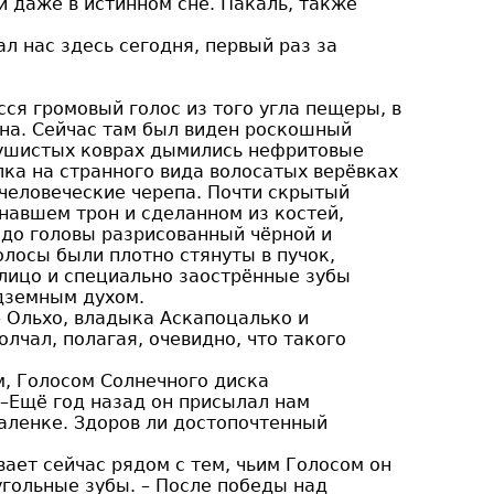
 даже в истинном сне. Пакаль, также
ал нас здесь сегодня, первый раз за
ёсся громовый голос из того угла пещеры, в
на. Сейчас там был виден роскошный
 пушистых коврах дымились нефритовые
лка на странного вида волосатых верёвках
человеческие черепа. Почти скрытый
навшем трон и сделанном из костей,
 до головы разрисованный чёрной и
лосы были плотно стянуты в пучок,
лицо и специально заострённые зубы
дземным духом.
 – Ольхо, владыка Аскапоцалько и
лчал, полагая, очевидно, что такого
м, Голосом Солнечного диска
 –Ещё год назад он присылал нам
аленке. Здоров ли достопочтенный
ает сейчас рядом с тем, чьим Голосом он
угольные зубы. – После победы над