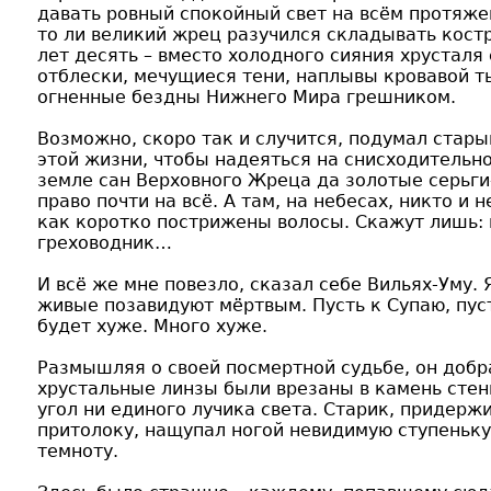
давать ровный спокойный свет на всём протяже
то ли великий жрец разучился складывать кост
лет десять – вместо холодного сияния хрусталя
отблески, мечущиеся тени, наплывы кровавой т
огненные бездны Нижнего Мира грешником.
Возможно, скоро так и случится, подумал стары
этой жизни, чтобы надеяться на снисходительно
земле сан Верховного Жреца да золотые серьги
право почти на всё. А там, на небесах, никто и 
как коротко пострижены волосы. Скажут лишь: 
греховодник…
И всё же мне повезло, сказал себе Вильях-Уму. 
живые позавидуют мёртвым. Пусть к Супаю, пус
будет хуже. Много хуже.
Размышляя о своей посмертной судьбе, он добра
хрустальные линзы были врезаны в камень стен
угол ни единого лучика света. Старик, придер
притолоку, нащупал ногой невидимую ступеньку
темноту.