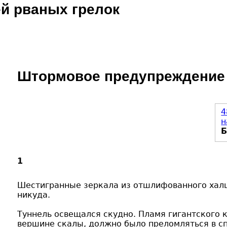
й рваных грелок
Jump to navigation
Штормовое предупреждение
4
н
1
Шестигранные зеркала из отшлифованного халц
никуда.
Туннель освещался скудно. Пламя гигантского к
вершине скалы, должно было преломляться в сп