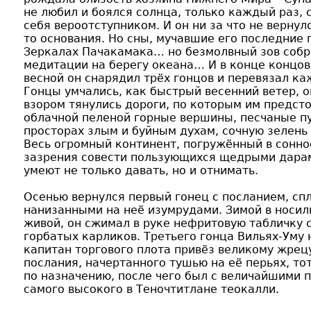
не любил и боялся солнца, только каждый раз, 
себя вероотступником. И он ни за что не вернул
то основания. Но сны, мучавшие его последние
Зеркалах Пачакамака… но безмолвный зов собра
медитации на берегу океана… И в конце концо
весной он снарядил трёх гонцов и перевязал ка
Гонцы умчались, как быстрый весенний ветер, о
взором тянулись дороги, по которым им предсто
облачной пеленой горные вершины, песчаные п
просторах злым и буйным духам, сочную зелень
Весь огромный континент, погружённый в сонно
зазрения совести пользующихся щедрыми дарами
умеют не только давать, но и отнимать.
Осенью вернулся первый гонец с посланием, сп
нанизанными на неё изумрудами. Зимой в носил
живой, он сжимал в руке нефритовую табличку 
горбатых карликов. Третьего гонца Вильях-Уму
капитан торгового плота привёз великому жрец
послания, начертанного тушью на её перьях, тот
по назначению, после чего был с величайшими 
самого высокого в Теночтитлане теокалли.