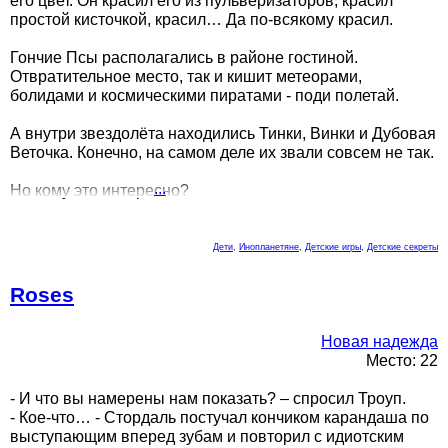
его цвет. Он красил его из пульверизаторов, красил
простой кисточкой, красил… Да по-всякому красил.
Гончие Псы располагались в районе гостиной.
Отвратительное место, так и кишит метеорами,
болидами и космическими пиратами - поди полетай.
А внутри звездолёта находились Тинки, Винки и Дубовая
Веточка. Конечно, на самом деле их звали совсем не так.
...
Но кому это интересно?
Дети
,
Инопланетяне
,
Детские игры
,
Детские секреты
Roses
Новая надежда
Место: 22
- И что вы намерены нам показать? – спросил Троуп.
- Кое-что… - Стордаль постучал кончиком карандаша по
выступающим вперед зубам и повторил с идиотским