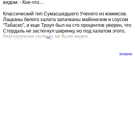
видом: - Кое-что…
Классический тип Сумасшедшего Ученого из комиксов.
Лацканы белого халата запачканы майонезом и соусом
“Табаско”, и еще Троуп был на сто процентов уверен, что
Стордаль не застегнул ширинку, но под халатом этого,
...
благодарение господу, не было видно.
Андроиды